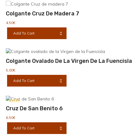
Colgante Cruz De Madera 7
4,50
€
Add To Cart
Colgante Ovalado De La Virgen De La Fuencisla
5,00
€
Add To Cart
Valorado con
Cruz De San Benito 6
5.00
de 5
6,50
€
Add To Cart