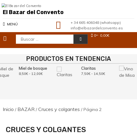
Saltar
al
El Bazar del Convento
contenido
+ 34 665 406048 (whatsapp)
MENÚ
info@elbazardelconvento.es
0
0,00€
Buscar:
PRODUCTOS EN TENDENCIA
Miel de bosque
Claritas
Rango
Rango
8,50
€
-
12,00
€
7,50
€
-
14,50
€
de
de
precios:
precios:
desde
desde
8,50€
7,50€
hasta
hasta
12,00€
14,50€
Inicio
BAZAR
Cruces y colgantes
/
/
/ Página 2
CRUCES Y COLGANTES