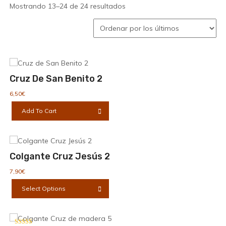
Ordenado
Mostrando 13–24 de 24 resultados
por
los
últimos
Cruz De San Benito 2
6,50
€
Add To Cart
Colgante Cruz Jesús 2
7,90
€
Este
Select Options
producto
tiene
múltiples
variantes.