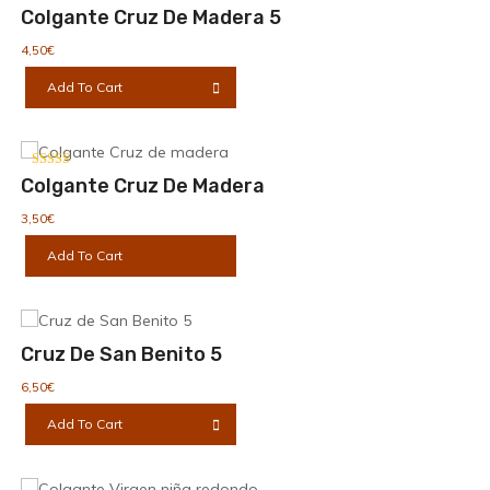
Valorado con
Colgante Cruz De Madera 5
Las
5.00
de 5
opciones
4,50
€
se
Add To Cart
pueden
elegir
en
la
Valorado con
Colgante Cruz De Madera
página
5.00
de 5
de
3,50
€
producto
Add To Cart
Cruz De San Benito 5
6,50
€
Add To Cart