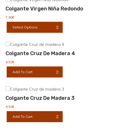
Colgante Virgen Niña Redondo
7,90
€
Este
Select Options
producto
tiene
múltiples
variantes.
Colgante Cruz De Madera 4
Las
opciones
4,50
€
se
Add To Cart
pueden
elegir
en
la
Colgante Cruz De Madera 3
página
de
4,50
€
producto
Add To Cart