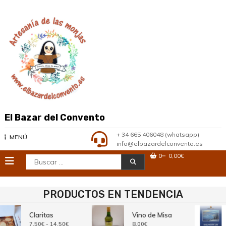
Saltar
al
contenido
El Bazar del Convento
+ 34 665 406048 (whatsapp)
MENÚ
info@elbazardelconvento.es
0
0,00€
Buscar:
PRODUCTOS EN TENDENCIA
Claritas
Vino de Misa
Rango
7,50
€
-
14,50
€
8,00
€