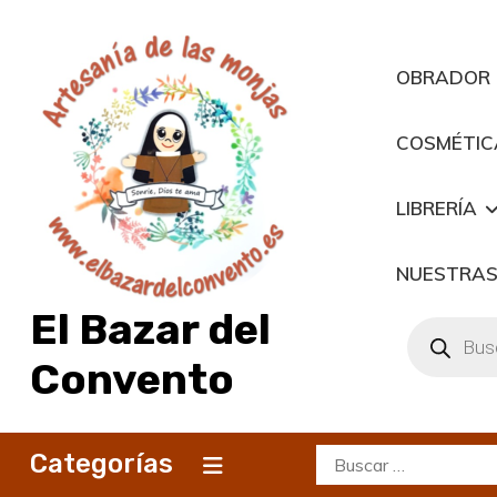
Saltar
al
contenido
OBRADOR
COSMÉTIC
LIBRERÍA
NUESTRAS
El Bazar del
Búsqueda
de
productos
Convento
Buscar:
Categorías