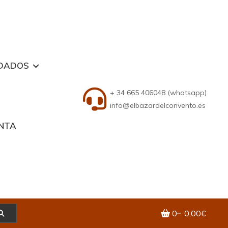
DADOS
+ 34 665 406048 (whatsapp)
info@elbazardelconvento.es
ENTA
0
0,00€