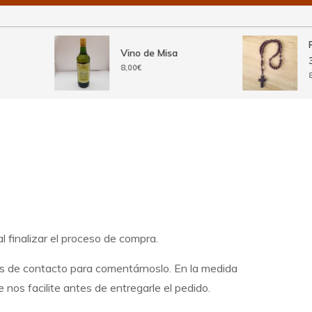
R
Vino de Misa
3
ango
8,00
€
8
e
ecios:
esde
,50€
asta
4,50€
 finalizar el proceso de compra.
tos de contacto para comentárnoslo. En la medida
nos facilite antes de entregarle el pedido.