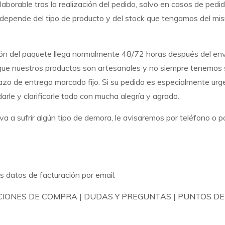
aborable tras la realización del pedido, salvo en casos de pedi
do depende del tipo de producto y del stock que tengamos del m
ión del paquete llega normalmente 48/72 horas después del env
 que nuestros productos son artesanales y no siempre tenemos 
zo de entrega marcado fijo. Si su pedido es especialmente urge
e y clarificarle todo con mucha alegría y agrado.
va a sufrir algún tipo de demora, le avisaremos por teléfono o p
s datos de facturación por email.
CIONES DE COMPRA
|
DUDAS Y PREGUNTAS
|
PUNTOS DE