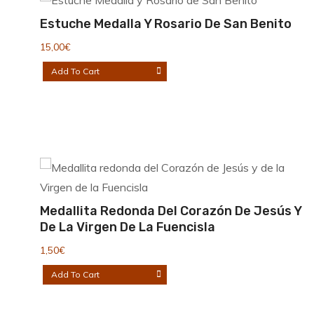
últimos
Estuche Medalla Y Rosario De San Benito
15,00
€
Add To Cart
Medallita Redonda Del Corazón De Jesús Y
De La Virgen De La Fuencisla
1,50
€
Add To Cart