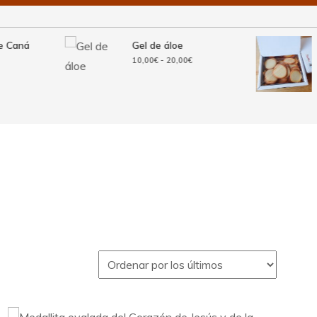
e Caná
Gel de áloe
Rango
10,00
€
-
20,00
€
de
precios:
desde
10,00€
hasta
20,00€