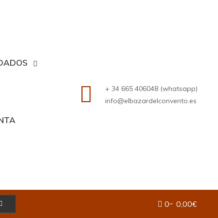
DADOS
+ 34 665 406048 (whatsapp)
info@elbazardelconvento.es
ENTA
0
0,00€