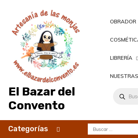
Saltar
al
contenido
OBRADOR
COSMÉTIC
LIBRERÍA
NUESTRAS
El Bazar del
Búsqueda
de
productos
Convento
Buscar:
Categorías