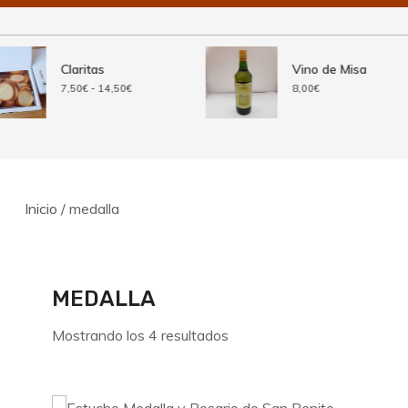
Claritas
Vino de Misa
Rango
7,50
€
-
14,50
€
8,00
€
de
precios:
desde
7,50€
hasta
14,50€
Inicio
/ medalla
MEDALLA
Ordenado
Mostrando los 4 resultados
por
los