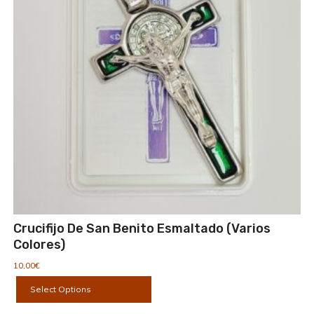
Crucifijo De San Benito Esmaltado (varios
Colores)
10,00
€
Este
Select Options
producto
tiene