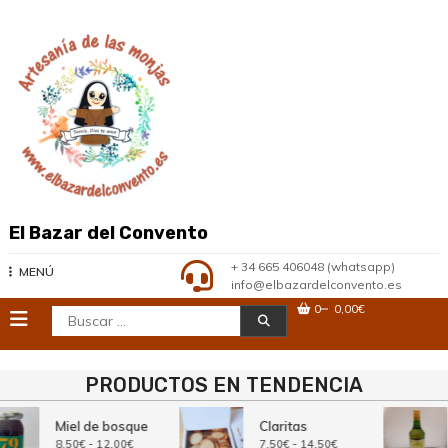
Saltar
al
contenido
El Bazar del Convento
+ 34 665 406048 (whatsapp)
MENÚ
info@elbazardelconvento.es
0
0,00€
Buscar:
PRODUCTOS EN TENDENCIA
Miel de bosque
Claritas
Rango
Rango
8,50
€
-
12,00
€
7,50
€
-
14,50
€