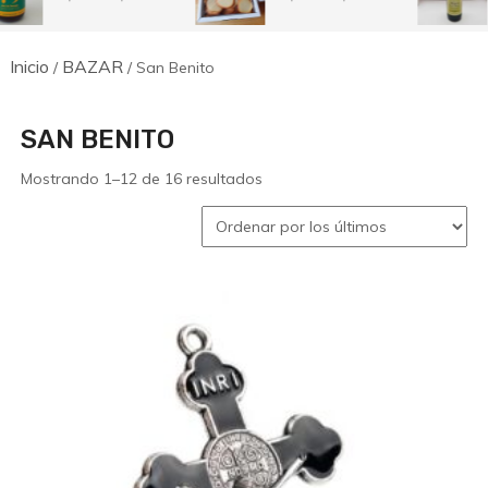
de
de
precios:
precios:
desde
desde
Inicio
BAZAR
8,50€
7,50€
/
/ San Benito
hasta
hasta
12,00€
14,50€
SAN BENITO
Ordenado
Mostrando 1–12 de 16 resultados
por
los
últimos