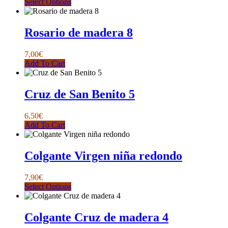
Este
Select Options
producto
tiene
múltiples
Rosario de madera 8
variantes.
Las
7,00
€
opciones
Add To Cart
se
pueden
elegir
Cruz de San Benito 5
en
la
página
6,50
€
de
Add To Cart
producto
Colgante Virgen niña redondo
7,90
€
Este
Select Options
producto
tiene
múltiples
Colgante Cruz de madera 4
variantes.