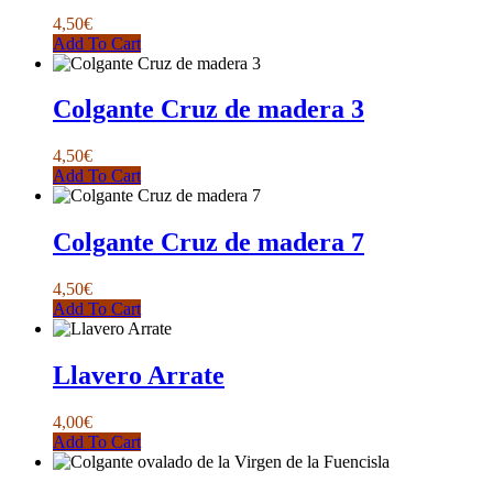
Las
4,50
€
opciones
Add To Cart
se
pueden
elegir
Colgante Cruz de madera 3
en
la
página
4,50
€
de
Add To Cart
producto
Colgante Cruz de madera 7
4,50
€
Add To Cart
Llavero Arrate
4,00
€
Add To Cart