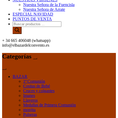
Nuestra Señora de la Fuencisla
Nuestra Señora de Arrate
ESPECIAL NAVIDAD
PUNTOS DE VENTA
Búsqueda
de
productos
+ 34 665 406048 (whatsapp)
info@elbazardelconvento.es
Categorías
BAZAR
1ª Comunión
Cositas de Bebé
Cruces y colgantes
Imanes
Llaveros
Medallas de Primera Comunión
monjita
Pulseras