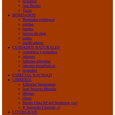
Rosarios
San Benito
Tazas
BORDADOS
Bordados religiosos
estolas
fundas
juegos de altar
palias
purificadores
CUIDADOS NATURALES
cosmética y remedios
jabones
Jabones glicerina
jabones terapéuticos
remedios
ESPECIAL NAVIDAD
LIBRERÍA
Editorial Samaritana
José Ignacio Munilla
libretas
libros
Madre Olga Mª del Redentor, cscj
P. Segundo Llorente, sj
LITÚRGICOS