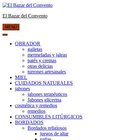
Saltar
al
El Bazar del Convento
contenido
MENÚ
OBRADOR
galletas
mermeladas y jaleas
patés y cremas
otras delicias
turrones artesanales
MIEL
CUIDADOS NATURALES
jabones
jabones terapéuticos
Jabones glicerina
cosmética y remedios
remedios
CONSUMIBLES LITÚRGICOS
BORDADOS
Bordados religiosos
juegos de altar
palias