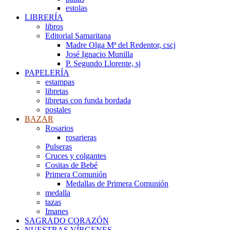
estolas
LIBRERÍA
libros
Editorial Samaritana
Madre Olga Mª del Redentor, cscj
José Ignacio Munilla
P. Segundo Llorente, sj
PAPELERÍA
estampas
libretas
libretas con funda bordada
postales
BAZAR
Rosarios
rosarieras
Pulseras
Cruces y colgantes
Cositas de Bebé
Primera Comunión
Medallas de Primera Comunión
medalla
tazas
Imanes
SAGRADO CORAZÓN
NUESTRAS VÍRGENES