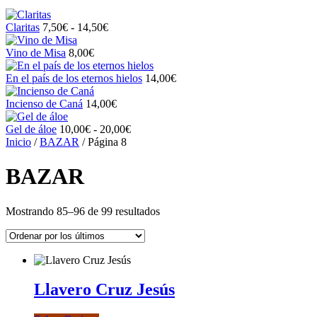
Rango
Claritas
7,50
€
-
14,50
€
de
precios:
Vino de Misa
8,00
€
desde
7,50€
En el país de los eternos hielos
14,00
€
hasta
14,50€
Incienso de Caná
14,00
€
Rango
Gel de áloe
10,00
€
-
20,00
€
de
Inicio
/
BAZAR
/ Página 8
precios:
desde
BAZAR
10,00€
hasta
20,00€
Ordenado
Mostrando 85–96 de 99 resultados
por
los
últimos
Llavero Cruz Jesús