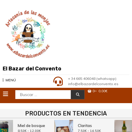
Saltar
al
contenido
El Bazar del Convento
+ 34 665 406048 (whatsapp)
MENÚ
info@elbazardelconvento.es
0
0,00€
Buscar:
PRODUCTOS EN TENDENCIA
Miel de bosque
Claritas
Rango
Rango
8,50
€
-
12,00
€
7,50
€
-
14,50
€