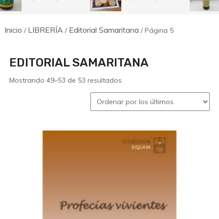
de
de
precios:
precios:
desde
desde
Inicio
LIBRERÍA
Editorial Samaritana
8,50€
7,50€
/
/
/ Página 5
hasta
hasta
12,00€
14,50€
EDITORIAL SAMARITANA
Ordenado
Mostrando 49–53 de 53 resultados
por
los
últimos