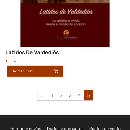
Latidos De Valdediós
13,50
€
Add To Cart
←
1
2
3
4
5
Entrega y envíos
Dudas y preguntas
Puntos de venta