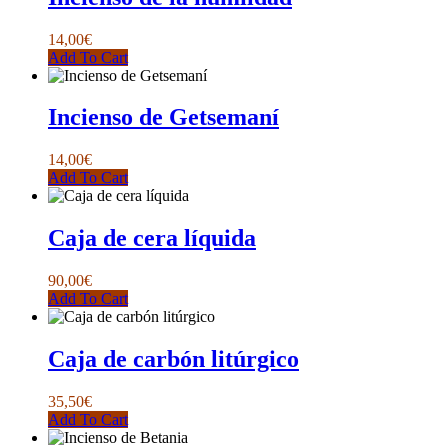
14,00
€
Add To Cart
Incienso de Getsemaní
14,00
€
Add To Cart
Caja de cera líquida
90,00
€
Add To Cart
Caja de carbón litúrgico
35,50
€
Add To Cart