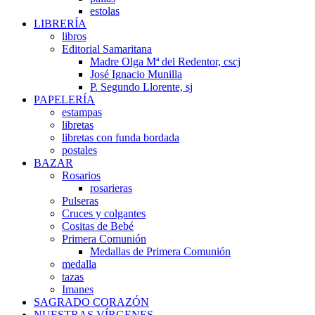
estolas
LIBRERÍA
libros
Editorial Samaritana
Madre Olga Mª del Redentor, cscj
José Ignacio Munilla
P. Segundo Llorente, sj
PAPELERÍA
estampas
libretas
libretas con funda bordada
postales
BAZAR
Rosarios
rosarieras
Pulseras
Cruces y colgantes
Cositas de Bebé
Primera Comunión
Medallas de Primera Comunión
medalla
tazas
Imanes
SAGRADO CORAZÓN
NUESTRAS VÍRGENES