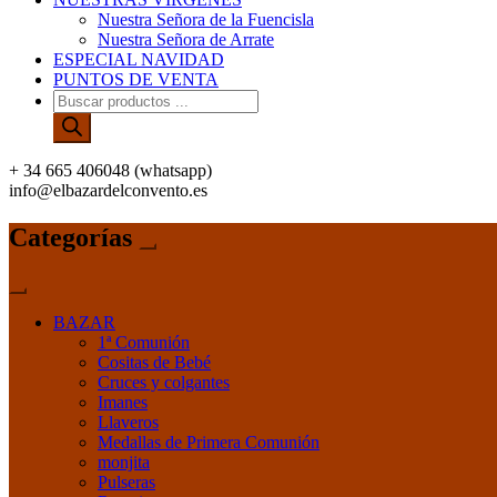
Nuestra Señora de la Fuencisla
Nuestra Señora de Arrate
ESPECIAL NAVIDAD
PUNTOS DE VENTA
Búsqueda
de
productos
+ 34 665 406048 (whatsapp)
info@elbazardelconvento.es
Categorías
BAZAR
1ª Comunión
Cositas de Bebé
Cruces y colgantes
Imanes
Llaveros
Medallas de Primera Comunión
monjita
Pulseras