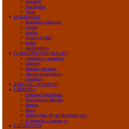
Rosarios
San Benito
Tazas
BORDADOS
Bordados religiosos
estolas
fundas
juegos de altar
palias
purificadores
CUIDADOS NATURALES
cosmética y remedios
jabones
Jabones glicerina
jabones terapéuticos
remedios
ESPECIAL NAVIDAD
LIBRERÍA
Editorial Samaritana
José Ignacio Munilla
libretas
libros
Madre Olga Mª del Redentor, cscj
P. Segundo Llorente, sj
LITÚRGICOS