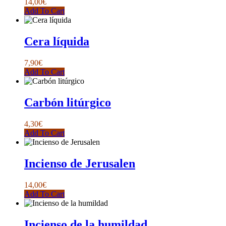
14,00
€
Add To Cart
Cera líquida
7,90
€
Add To Cart
Carbón litúrgico
4,30
€
Add To Cart
Incienso de Jerusalen
14,00
€
Add To Cart
Incienso de la humildad