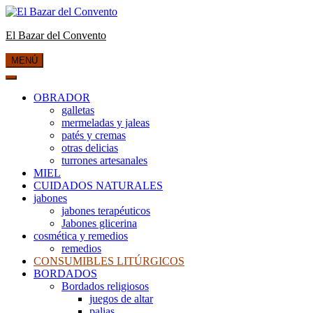
Saltar
al
El Bazar del Convento
contenido
MENÚ
OBRADOR
galletas
mermeladas y jaleas
patés y cremas
otras delicias
turrones artesanales
MIEL
CUIDADOS NATURALES
jabones
jabones terapéuticos
Jabones glicerina
cosmética y remedios
remedios
CONSUMIBLES LITÚRGICOS
BORDADOS
Bordados religiosos
juegos de altar
palias