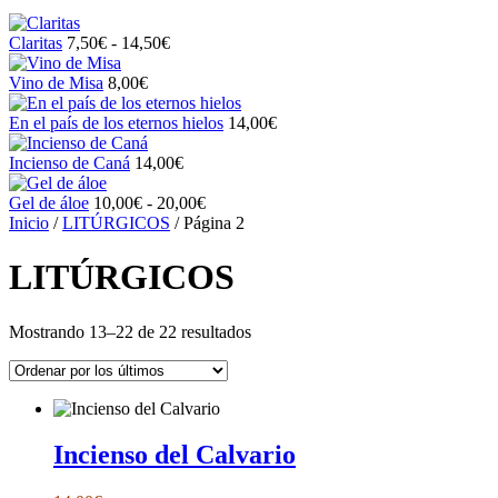
Rango
Claritas
7,50
€
-
14,50
€
de
precios:
Vino de Misa
8,00
€
desde
7,50€
En el país de los eternos hielos
14,00
€
hasta
14,50€
Incienso de Caná
14,00
€
Rango
Gel de áloe
10,00
€
-
20,00
€
de
Inicio
/
LITÚRGICOS
/ Página 2
precios:
desde
LITÚRGICOS
10,00€
hasta
20,00€
Ordenado
Mostrando 13–22 de 22 resultados
por
los
últimos
Incienso del Calvario