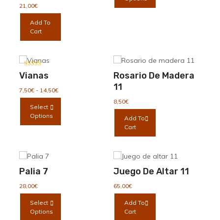
tiene
21,00
€
múltiples
Add To
variantes.
Cart
Las
opciones
se
pueden
Valorado con
Vianas
Rosario De Madera
elegir
5.00
de 5
11
en
Rango
7,50
€
-
14,50
€
la
de
Este
8,50
€
Select
precios:
página
producto
Options
desde
Add To
de
tiene
7,50€
Cart
producto
múltiples
hasta
variantes.
14,50€
Las
opciones
Palia 7
Juego De Altar 11
se
pueden
28,00
€
65,00
€
elegir
Este
Select
Add To
en
producto
Options
Cart
la
tiene