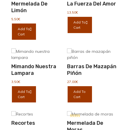
Las
Las
Mermelada De
La Fuerza Del Amor
opciones
opciones
Limón
se
se
13,50
€
pueden
pueden
5,50
€
Add To
elegir
elegir
Cart
Add To
en
en
Cart
la
la
página
página
de
de
producto
producto
Mimando Nuestra
Barras De Mazapán
Lampara
Piñón
3,50
€
27,00
€
Add To
Add To
Cart
Cart
Valorado con
Recortes
Mermelada De
5.00
de 5
Moras