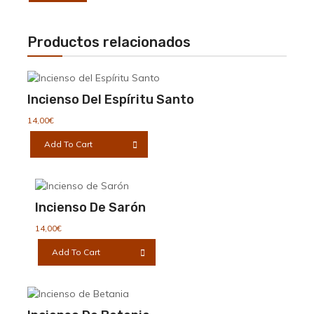
de
producto
Productos relacionados
Incienso Del Espíritu Santo
14,00
€
Add To Cart
Incienso De Sarón
14,00
€
Add To Cart