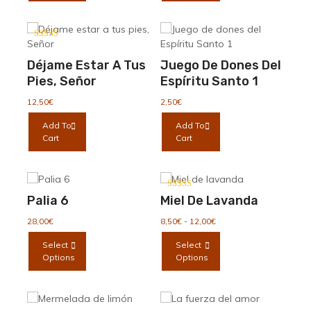
página
múltiples
de
variantes.
producto
Las
Valorado
con
opciones
4.00
Déjame Estar A Tus
Juego De Dones Del
se
de 5
Pies, Señor
Espíritu Santo 1
pueden
elegir
12,50
€
2,50
€
en
Add To
Add To
la
Cart
Cart
página
de
producto
Valorado con
Palia 6
Miel De Lavanda
5.00
de 5
Rango
28,00
€
8,50
€
-
12,00
€
de
Este
Este
Select
Select
precios:
producto
producto
Options
Options
desde
tiene
tiene
8,50€
múltiples
múltiples
hasta
variantes.
variantes.
12,00€