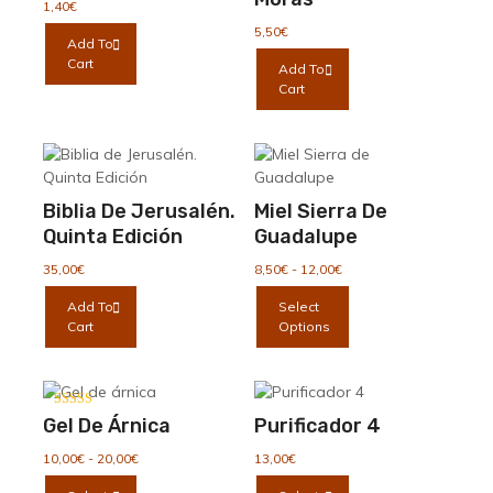
1,40
€
5,50
€
Add To
Cart
Add To
Cart
Biblia De Jerusalén.
Miel Sierra De
Quinta Edición
Guadalupe
Rango
35,00
€
8,50
€
-
12,00
€
de
Este
Add To
Select
precios:
producto
Cart
Options
desde
tiene
8,50€
múltiples
hasta
variantes.
12,00€
Las
Valorado con
Gel De Árnica
Purificador 4
5.00
opciones
de 5
se
Rango
10,00
€
-
20,00
€
13,00
€
de
pueden
Este
Este