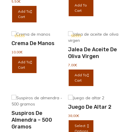
5,50
€
Add To
Cart
Add To
Cart
Valorado con
Valorado con
Crema De Manos
5.00
5.00
de 5
de 5
Jalea De Aceite De
10,00
€
Oliva Virgen
Add To
7,00
€
Cart
Add To
Cart
Juego De Altar 2
Suspiros De
38,00
€
Almendra – 500
Este
Select
Gramos
producto
Options