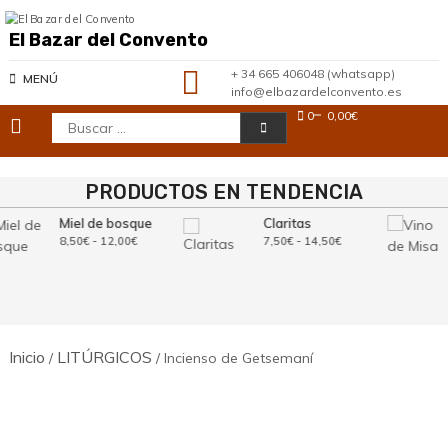
Saltar
al
El Bazar del Convento
contenido
+ 34 665 406048 (whatsapp)
MENÚ
info@elbazardelconvento.es
0
0,00€
Buscar:
PRODUCTOS EN TENDENCIA
Miel de bosque
Claritas
Rango
Rango
8,50
€
-
12,00
€
7,50
€
-
14,50
€
de
de
precios:
precios:
desde
desde
8,50€
7,50€
hasta
hasta
12,00€
14,50€
Inicio
LITÚRGICOS
/
/ Incienso de Getsemaní