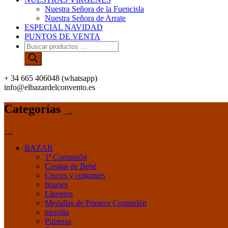
Nuestra Señora de la Fuencisla
Nuestra Señora de Arrate
ESPECIAL NAVIDAD
PUNTOS DE VENTA
Búsqueda
de
productos
+ 34 665 406048 (whatsapp)
info@elbazardelconvento.es
Categorías
BAZAR
1ª Comunión
Cositas de Bebé
Cruces y colgantes
Imanes
Llaveros
Medallas de Primera Comunión
monjita
Pulseras