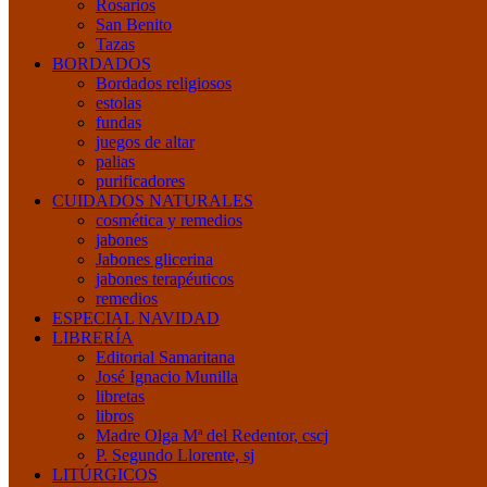
Rosarios
San Benito
Tazas
BORDADOS
Bordados religiosos
estolas
fundas
juegos de altar
palias
purificadores
CUIDADOS NATURALES
cosmética y remedios
jabones
Jabones glicerina
jabones terapéuticos
remedios
ESPECIAL NAVIDAD
LIBRERÍA
Editorial Samaritana
José Ignacio Munilla
libretas
libros
Madre Olga Mª del Redentor, cscj
P. Segundo Llorente, sj
LITÚRGICOS