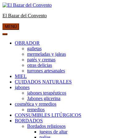
Saltar
al
El Bazar del Convento
contenido
MENÚ
OBRADOR
galletas
mermeladas y jaleas
patés y cremas
otras delicias
turrones artesanales
MIEL
CUIDADOS NATURALES
jabones
jabones terapéuticos
Jabones glicerina
cosmética y remedios
remedios
CONSUMIBLES LITÚRGICOS
BORDADOS
Bordados religiosos
juegos de altar
palias