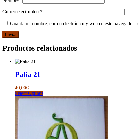
Nombre
*
Correo electrónico
*
Guarda mi nombre, correo electrónico y web en este navegador p
Productos relacionados
Palia 21
40,00
€
Este
Select Options
producto
tiene
múltiples
variantes.
Las
opciones
se
pueden