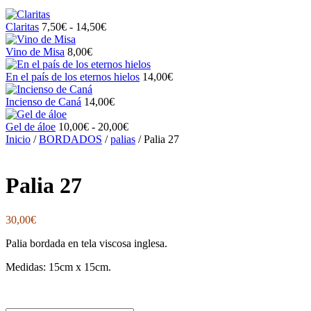
Rango
Claritas
7,50
€
-
14,50
€
de
precios:
Vino de Misa
8,00
€
desde
7,50€
En el país de los eternos hielos
14,00
€
hasta
14,50€
Incienso de Caná
14,00
€
Rango
Gel de áloe
10,00
€
-
20,00
€
de
Inicio
/
BORDADOS
/
palias
/ Palia 27
precios:
desde
10,00€
Palia 27
hasta
20,00€
30,00
€
Palia bordada en tela viscosa inglesa.
Medidas: 15cm x 15cm.