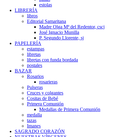
estolas
LIBRERÍA
libros
Editorial Samaritana
Madre Olga Mª del Redentor, cscj
José Ignacio Munilla
P. Segundo Llorente, sj
PAPELERÍA
estampas
libretas
libretas con funda bordada
postales
BAZAR
Rosarios
rosarieras
Pulseras
Cruces y colgantes
Cositas de Bebé
Primera Comunión
Medallas de Primera Comunión
medalla
tazas
Imanes
SAGRADO CORAZÓN
NUESTRAS VÍRGENES