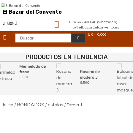
Saltar
al
El Bazar del Convento
contenido
+ 34 665 406048 (whatsapp)
MENÚ
info@elbazardelconvento.es
0
0,00€
Buscar:
PRODUCTOS EN TENDENCIA
Mermelada de
Rosario de
fresa
madera 3
5,50
€
8,50
€
Inicio
BORDADOS
estolas
/
/
/ Estola 1