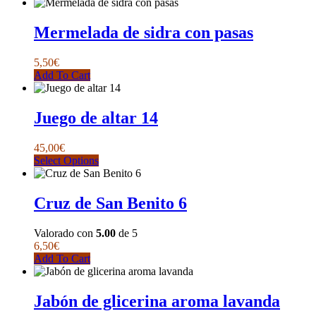
pueden
elegir
Mermelada de sidra con pasas
en
la
página
5,50
€
de
Add To Cart
producto
Juego de altar 14
45,00
€
Este
Select Options
producto
tiene
múltiples
Cruz de San Benito 6
variantes.
Las
Valorado con
5.00
de 5
opciones
6,50
€
se
Add To Cart
pueden
elegir
en
Jabón de glicerina aroma lavanda
la
página