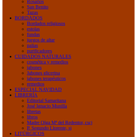
Rosarios
San Benito
Tazas
BORDADOS
Bordados religiosos
estolas
fundas
juegos de altar
palias
purificadores
CUIDADOS NATURALES
cosmética y remedios
jabones
Jabones glicerina
jabones terapéuticos
remedios
ESPECIAL NAVIDAD
LIBRERÍA
Editorial Samaritana
José Ignacio Munilla
libretas
libros
Madre Olga Mª del Redentor, cscj
P. Segundo Llorente, sj
LITÚRGICOS