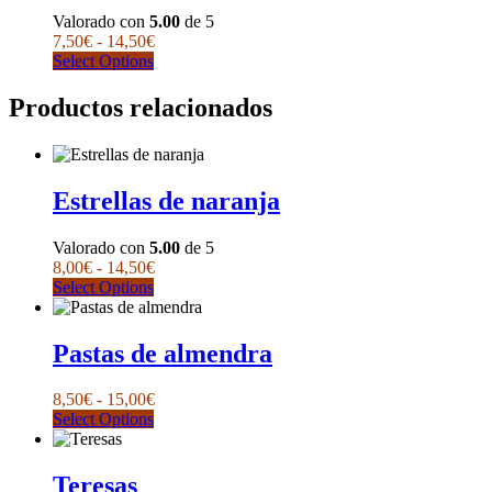
de
Valorado con
5.00
de 5
producto
Rango
7,50
€
-
14,50
€
Este
de
Select Options
producto
precios:
tiene
desde
Productos relacionados
múltiples
7,50€
variantes.
hasta
Las
14,50€
opciones
Estrellas de naranja
se
pueden
elegir
Valorado con
5.00
de 5
en
Rango
8,00
€
-
14,50
€
la
Este
de
Select Options
página
producto
precios:
de
tiene
desde
producto
múltiples
8,00€
Pastas de almendra
variantes.
hasta
Las
14,50€
Rango
8,50
€
-
15,00
€
opciones
Este
de
Select Options
se
producto
precios:
pueden
tiene
desde
elegir
múltiples
8,50€
Teresas
en