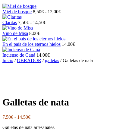
Rango
Miel de bosque
8,50
€
-
12,00
€
de
Rango
precios:
Claritas
7,50
€
-
14,50
€
de
desde
precios:
8,50€
Vino de Misa
8,00
€
desde
hasta
7,50€
12,00€
En el país de los eternos hielos
14,00
€
hasta
14,50€
Incienso de Caná
14,00
€
Inicio
/
OBRADOR
/
galletas
/ Galletas de nata
Galletas de nata
Rango
7,50
€
-
14,50
€
de
Galletas de nata artesanales.
precios:
desde