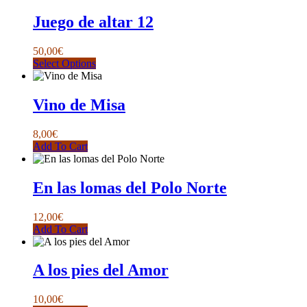
Juego de altar 12
50,00
€
Este
Select Options
producto
tiene
múltiples
Vino de Misa
variantes.
Las
8,00
€
opciones
Add To Cart
se
pueden
elegir
En las lomas del Polo Norte
en
la
página
12,00
€
de
Add To Cart
producto
A los pies del Amor
10,00
€