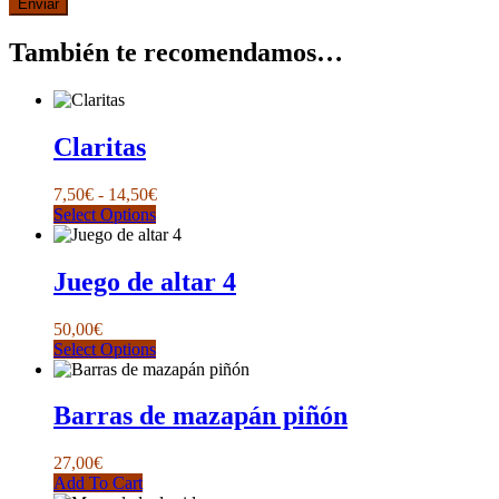
También te recomendamos…
Claritas
Rango
7,50
€
-
14,50
€
Este
de
Select Options
producto
precios:
tiene
desde
múltiples
7,50€
Juego de altar 4
variantes.
hasta
Las
14,50€
50,00
€
opciones
Este
Select Options
se
producto
pueden
tiene
elegir
múltiples
Barras de mazapán piñón
en
variantes.
la
Las
página
27,00
€
opciones
de
Add To Cart
se
producto