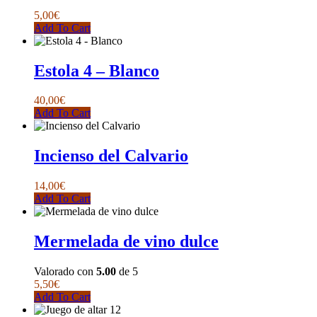
de
5,00
€
producto
Add To Cart
Estola 4 – Blanco
40,00
€
Add To Cart
Incienso del Calvario
14,00
€
Add To Cart
Mermelada de vino dulce
Valorado con
5.00
de 5
5,50
€
Add To Cart