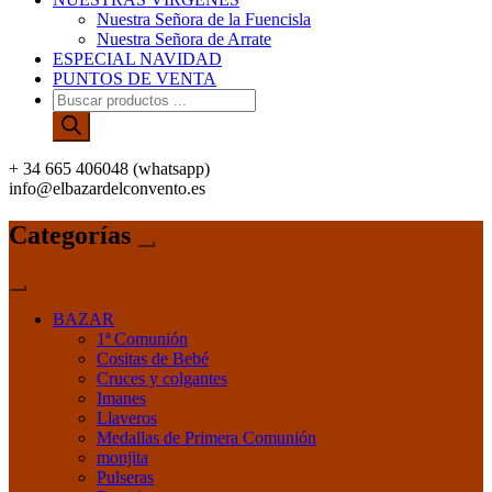
Nuestra Señora de la Fuencisla
Nuestra Señora de Arrate
ESPECIAL NAVIDAD
PUNTOS DE VENTA
Búsqueda
de
productos
+ 34 665 406048 (whatsapp)
info@elbazardelconvento.es
Categorías
BAZAR
1ª Comunión
Cositas de Bebé
Cruces y colgantes
Imanes
Llaveros
Medallas de Primera Comunión
monjita
Pulseras