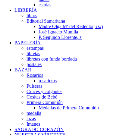
estolas
LIBRERÍA
libros
Editorial Samaritana
Madre Olga Mª del Redentor, cscj
José Ignacio Munilla
P. Segundo Llorente, sj
PAPELERÍA
estampas
libretas
libretas con funda bordada
postales
BAZAR
Rosarios
rosarieras
Pulseras
Cruces y colgantes
Cositas de Bebé
Primera Comunión
Medallas de Primera Comunión
medalla
tazas
Imanes
SAGRADO CORAZÓN
NUESTRAS VÍRGENES