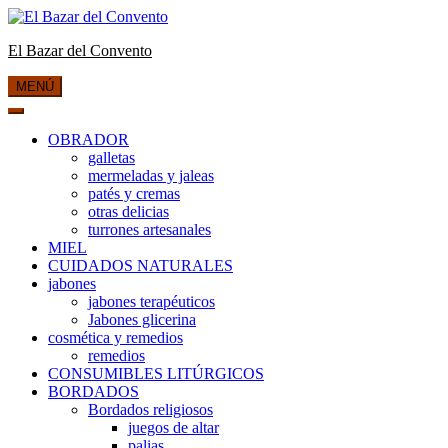
Saltar
al
El Bazar del Convento
contenido
MENÚ
OBRADOR
galletas
mermeladas y jaleas
patés y cremas
otras delicias
turrones artesanales
MIEL
CUIDADOS NATURALES
jabones
jabones terapéuticos
Jabones glicerina
cosmética y remedios
remedios
CONSUMIBLES LITÚRGICOS
BORDADOS
Bordados religiosos
juegos de altar
palias