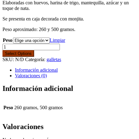
Elaboradas con huevos, harina de trigo, mantequilla, azúcar y un
7,50€
toque de nata.
hasta
14,50€
Se presenta en caja decorada con monjita.
Peso aproximado: 260 y 500 gramos.
Peso
Limpiar
Galletas
de
Select Options
nata
SKU:
N/D
Categoría:
galletas
cantidad
Información adicional
Valoraciones (0)
Información adicional
Peso
260 gramos, 500 gramos
Valoraciones