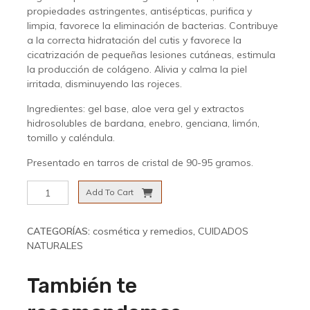
propiedades astringentes, antisépticas, purifica y
limpia, favorece la eliminación de bacterias. Contribuye
a la correcta hidratación del cutis y favorece la
cicatrización de pequeñas lesiones cutáneas, estimula
la producción de colágeno. Alivia y calma la piel
irritada, disminuyendo las rojeces.
Ingredientes: gel base, aloe vera gel y extractos
hidrosolubles de bardana, enebro, genciana, limón,
tomillo y caléndula.
Presentado en tarros de cristal de 90-95 gramos.
Gel
Add To Cart
facial
para
piel
CATEGORÍAS:
cosmética y remedios
,
CUIDADOS
grasa
NATURALES
cantidad
También te