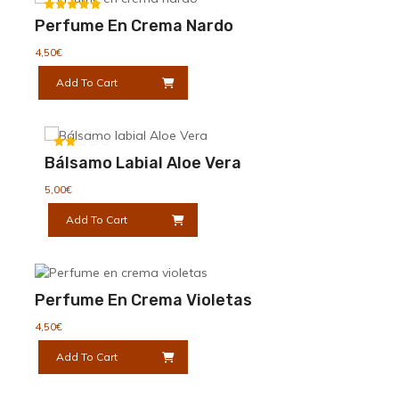
Valorado
Perfume En Crema Nardo
con
5.00
4,50
€
de 5
Add To Cart
Valorado
Bálsamo Labial Aloe Vera
con
2.00
5,00
€
de 5
Add To Cart
Perfume En Crema Violetas
4,50
€
Add To Cart