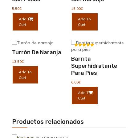
elegir
en
5,50
€
15,00
€
la
Add To
Add To
página
Cart
Cart
de
producto
Valorado
Turrón De Naranja
con
Barrita
5.00
13,50
€
de 5
Superhidratante
Add To
Para Pies
Cart
6,00
€
Add To
Cart
Productos relacionados