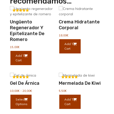
recomendamos…
Valorado
con
Ungüento
Crema Hidratante
5.00
de 5
Regenerador Y
Corporal
Epitelizante De
18,00
€
Romero
Add To
15,00
€
Cart
Add To
Cart
Valorado
Valorado
Gel De Árnica
Mermelada De Kiwi
con
con
5.00
5.00
Rango
10,00
€
-
20,00
€
5,50
€
de 5
de 5
de
Este
Select
Add To
precios:
producto
Options
Cart
desde
tiene
10,00€
múltiples
hasta