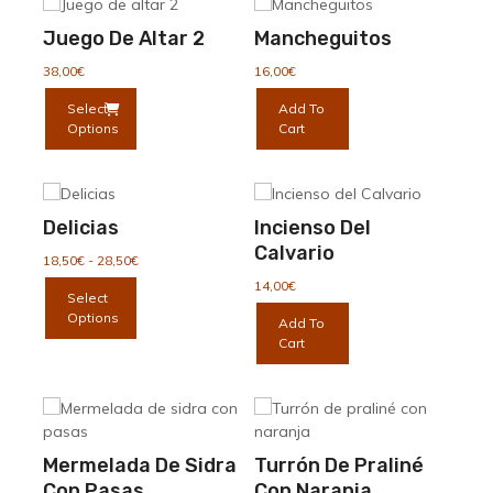
se
Juego De Altar 2
Mancheguitos
pueden
elegir
38,00
€
16,00
€
en
Este
Select
Add To
la
producto
Options
Cart
página
tiene
de
múltiples
producto
variantes.
Las
Delicias
Incienso Del
opciones
Calvario
se
Rango
18,50
€
-
28,50
€
de
pueden
Este
14,00
€
Select
precios:
elegir
producto
Options
desde
Add To
en
tiene
18,50€
Cart
la
múltiples
hasta
página
variantes.
28,50€
de
Las
producto
opciones
se
Mermelada De Sidra
Turrón De Praliné
pueden
Con Pasas
Con Naranja