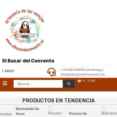
Saltar
al
contenido
El Bazar del Convento
+ 34 665 406048 (whatsapp)
MENÚ
info@elbazardelconvento.es
0
0,00€
Buscar:
PRODUCTOS EN TENDENCIA
Mermelada de
Rosario de
fresa