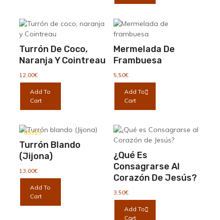
tiene
12,00€
múltiples
hasta
variantes.
20,00€
Las
opciones
Turrón De Coco,
Mermelada De
se
Naranja Y Cointreau
Frambuesa
pueden
elegir
12,00
€
5,50
€
en
Add To
Add To
la
Cart
Cart
página
de
producto
Valorado con
Turrón Blando
5.00
de 5
¿Qué Es
(Jijona)
Consagrarse Al
13,00
€
Corazón De Jesús?
Add To
3,50
€
Cart
Add To
Cart