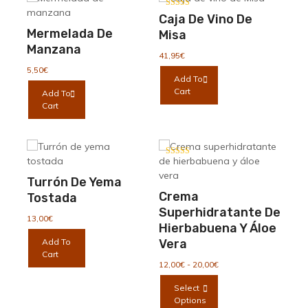
Las
Valorado con
Caja De Vino De
5.00
opciones
de 5
Mermelada De
Misa
se
Manzana
pueden
41,95
€
elegir
5,50
€
Add To
en
Cart
Add To
la
Cart
página
de
producto
Valorado con
5.00
de 5
Turrón De Yema
Crema
Tostada
Superhidratante De
13,00
€
Hierbabuena Y Áloe
Add To
Vera
Cart
Rango
12,00
€
-
20,00
€
de
Este
Select
precios:
producto
Options
desde