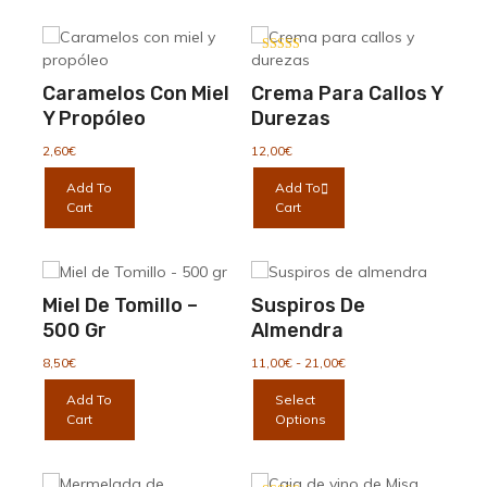
múltiples
hasta
variantes.
28,50€
Las
Valorado con
5.00
opciones
de 5
Caramelos Con Miel
Crema Para Callos Y
se
Y Propóleo
Durezas
pueden
elegir
2,60
€
12,00
€
en
Add To
Add To
la
Cart
Cart
página
de
producto
Miel De Tomillo –
Suspiros De
500 Gr
Almendra
Rango
8,50
€
11,00
€
-
21,00
€
de
Este
Add To
Select
precios:
producto
Cart
Options
desde
tiene
11,00€
múltiples
hasta
variantes.
21,00€