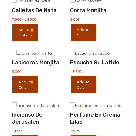
Galletas De Nata
Gorra Monjita
Rango
7,50
€
-
14,50
€
9,00
€
de
Este
Select
Add To
precios:
producto
Options
Cart
desde
tiene
7,50€
múltiples
hasta
variantes.
14,50€
Las
Lapiceros Monjita
Escucha Su Latido
opciones
se
9,00
€
13,50
€
pueden
Add To
Add To
elegir
Cart
Cart
en
la
página
de
Valorado con
Incienso De
Perfume En Crema
producto
5.00
de 5
Jerusalen
Lilas
14,00
€
4,50
€