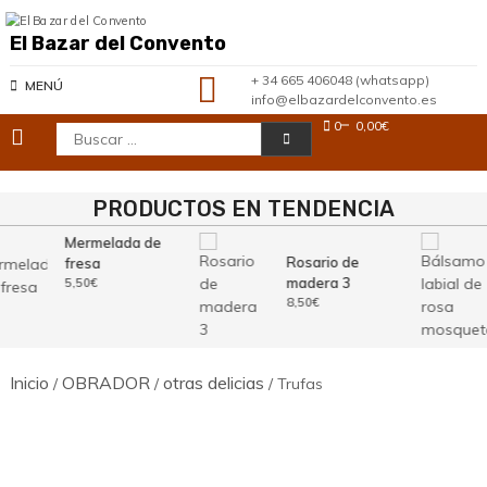
Saltar
al
El Bazar del Convento
contenido
+ 34 665 406048 (whatsapp)
MENÚ
info@elbazardelconvento.es
0
0,00€
Buscar:
PRODUCTOS EN TENDENCIA
Mermelada de
Rosario de
fresa
madera 3
5,50
€
8,50
€
Inicio
OBRADOR
otras delicias
/
/
/ Trufas