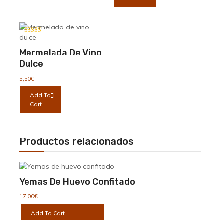
Valorado con
5.00
de 5
Mermelada De Vino
Dulce
5,50
€
Add To
Cart
Productos relacionados
Yemas De Huevo Confitado
17,00
€
Add To Cart