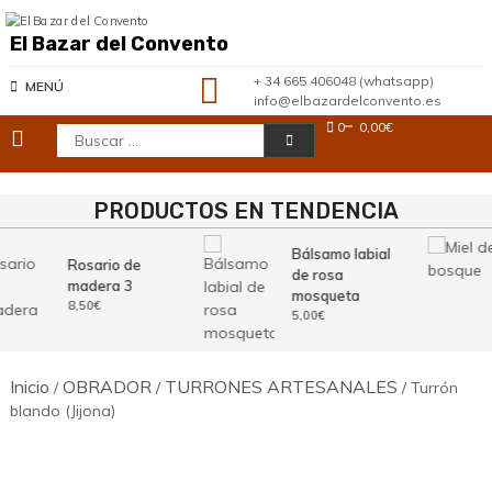
Saltar
al
El Bazar del Convento
contenido
+ 34 665 406048 (whatsapp)
MENÚ
info@elbazardelconvento.es
0
0,00€
Buscar:
PRODUCTOS EN TENDENCIA
Bálsamo labial
Rosario de
de rosa
madera 3
mosqueta
8,50
€
5,00
€
Inicio
OBRADOR
TURRONES ARTESANALES
/
/
/ Turrón
blando (Jijona)