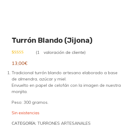
Turrón Blando (Jijona)
(
1
valoración de cliente)
Valorado con
1
13,00
€
5.00
de 5 en
base a
valoración
Tradicional turrón blando artesano elaborado a base
de un cliente
de almendra, azúcar y miel.
Envuelto en papel de celofán con la imagen de nuestra
monjita.
Peso: 300 gramos.
Sin existencias
CATEGORÍA:
TURRONES ARTESANALES