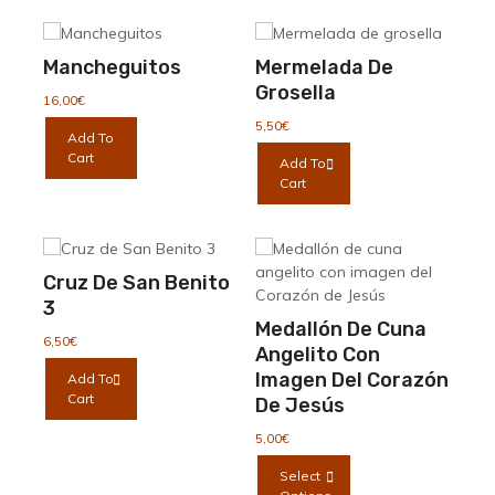
Mancheguitos
Mermelada De
Grosella
16,00
€
5,50
€
Add To
Cart
Add To
Cart
Cruz De San Benito
3
Medallón De Cuna
6,50
€
Angelito Con
Imagen Del Corazón
Add To
Cart
De Jesús
5,00
€
Este
Select
producto