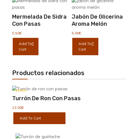
producto
opciones
se
Mermelada De Sidra
Jabón De Glicerina
pueden
Con Pasas
Aroma Melón
elegir
en
5,50
€
5,00
€
la
Add To
Add To
página
Cart
Cart
de
producto
Productos relacionados
Valorado
Turrón De Ron Con Pasas
con
4.00
de 5
13,00
€
Add To Cart