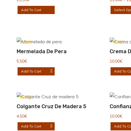
Add To Cart
Select Op
Valorado con
Valorado c
Mermelada De Pera
Crema D
5.00
5.00
de 5
de 5
5,50
€
10,00
€
Add To Cart
Add To Ca
Valorado con
Colgante Cruz De Madera 5
Confian
5.00
de 5
4,50
€
10,00
€
Add To Cart
Add To Ca