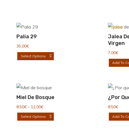
Valorado c
Palia 29
Jalea De
5.00
de 5
Virgen
35,00
€
7,00
€
Este
Select Options
producto
Add To Ca
tiene
múltiples
variantes.
Las
Miel De Bosque
¿Por Qu
opciones
Rango
8,50
€
-
12,00
€
8,50
€
se
de
Este
Select Options
Add To Ca
pueden
precios:
producto
desde
elegir