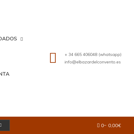
DADOS
+ 34 665 406048 (whatsapp)
info@elbazardelconvento.es
ENTA
0
0,00€