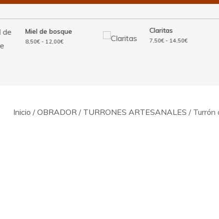
Claritas
Miel de bosque
Rango
7,50
€
-
14,50
€
Rango
8,50
€
-
12,00
€
de
de
precios:
precios:
desde
desde
7,50€
8,50€
hasta
hasta
14,50€
12,00€
Inicio
/
OBRADOR
/
TURRONES ARTESANALES
/ Turrón 