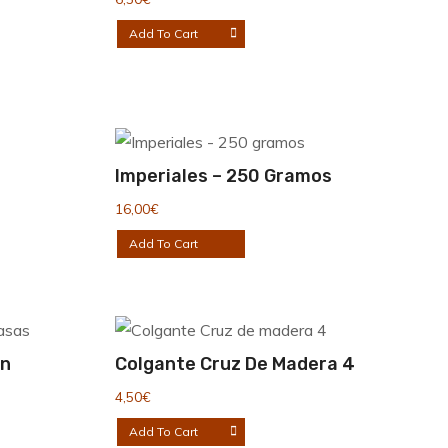
Add To Cart
Imperiales – 250 Gramos
16,00
€
Add To Cart
on
Colgante Cruz De Madera 4
4,50
€
Add To Cart