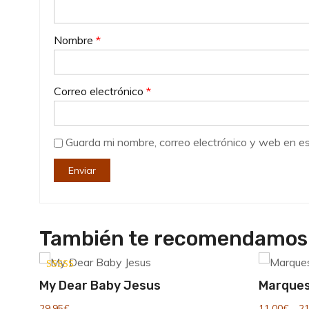
Nombre
*
Correo electrónico
*
Guarda mi nombre, correo electrónico y web en e
También te recomendamo
Valorado con
My Dear Baby Jesus
Marque
5.00
de 5
29,95
€
11,00
€
-
21