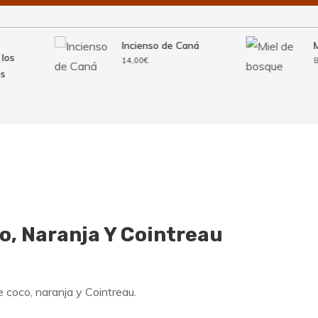
Incienso de Caná
Mie
s
14,00
€
8,5
o, Naranja Y Cointreau
e coco, naranja y Cointreau.