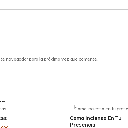
ste navegador para la próxima vez que comente.
s…
sas
Como Incienso En Tu
Presencia
Rango
,00
€