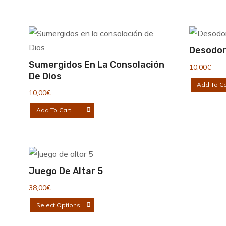
tiene
8,50€
en
múltiples
hasta
la
variantes.
12,00€
página
Las
Desodor
de
opciones
Sumergidos En La Consolación
10,00
€
producto
De Dios
se
Add To Ca
pueden
10,00
€
elegir
Add To Cart
en
la
página
de
Juego De Altar 5
producto
38,00
€
Este
Select Options
producto