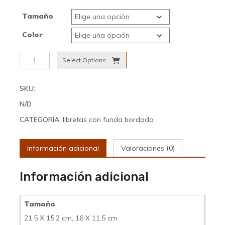
hasta
Tamaño
12,00€
Color
Libreta
Select Options
con
funda
bordada
SKU:
11
N/D
cantidad
CATEGORÍA:
libretas con funda bordada
Información adicional
Valoraciones (0)
Información adicional
Tamaño
21.5 X 15.2 cm, 16 X 11.5 cm