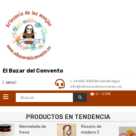
Saltar
al
contenido
El Bazar del Convento
+ 34 665 406048 (whatsapp)
MENÚ
info@elbazardelconvento.es
0
0,00€
Buscar:
PRODUCTOS EN TENDENCIA
Mermelada de
Rosario de
fresa
madera 3