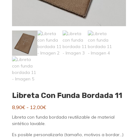
Libreta Con Funda Bordada 11
Rango
8,90
€
-
12,00
€
de
Libreta con funda bordada reutilizable de material
precios:
sintético lavable.
desde
Es posible personalizarla (tamaño, motivos a bordar…)
8,90€