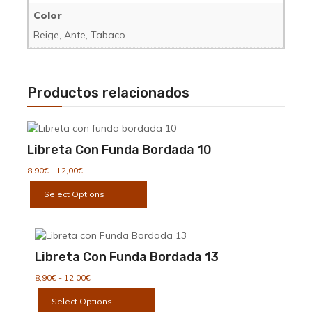
Color
Beige, Ante, Tabaco
Productos relacionados
Libreta Con Funda Bordada 10
Rango
8,90
€
-
12,00
€
de
Este
Select Options
precios:
producto
desde
tiene
8,90€
múltiples
hasta
variantes.
12,00€
Libreta Con Funda Bordada 13
Las
opciones
Rango
8,90
€
-
12,00
€
se
de
Este
Select Options
precios:
pueden
producto