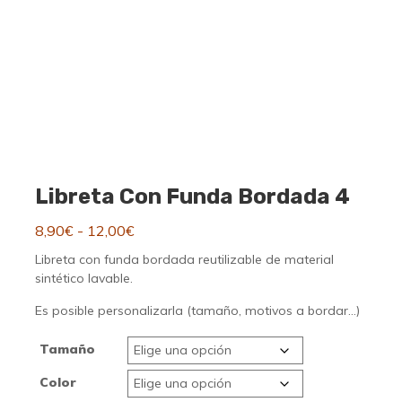
Libreta Con Funda Bordada 4
Rango
8,90
€
-
12,00
€
de
Libreta con funda bordada reutilizable de material
precios:
sintético lavable.
desde
Es posible personalizarla (tamaño, motivos a bordar…)
8,90€
hasta
Tamaño
12,00€
Color