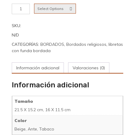
Libreta
Select Options
con
funda
bordada
SKU:
4
N/D
cantidad
CATEGORÍAS:
BORDADOS
,
Bordados religiosos
,
libretas
con funda bordada
Información adicional
Valoraciones (0)
Información adicional
Tamaño
21.5 X 15.2 cm, 16 X 11.5 cm
Color
Beige, Ante, Tabaco