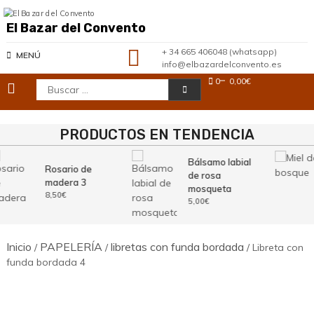
Saltar
al
El Bazar del Convento
contenido
+ 34 665 406048 (whatsapp)
MENÚ
info@elbazardelconvento.es
0
0,00€
Buscar:
PRODUCTOS EN TENDENCIA
Bálsamo labial
Rosario de
de rosa
madera 3
mosqueta
8,50
€
5,00
€
Inicio
PAPELERÍA
libretas con funda bordada
/
/
/ Libreta con
funda bordada 4