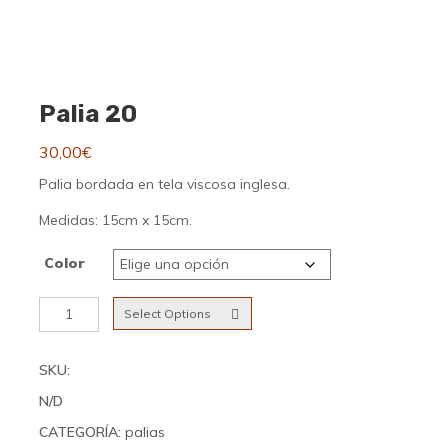
Palia 20
30,00
€
Palia bordada en tela viscosa inglesa.
Medidas: 15cm x 15cm.
Color
Palia
Select Options
20
cantidad
SKU:
N/D
CATEGORÍA:
palias