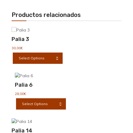
de
la
producto
página
de
Productos relacionados
producto
Palia 3
30,00
€
Este
Select Options
producto
tiene
múltiples
variantes.
Palia 6
Las
opciones
28,00
€
se
Este
Select Options
pueden
producto
elegir
tiene
en
múltiples
la
variantes.
Palia 14
página
Las