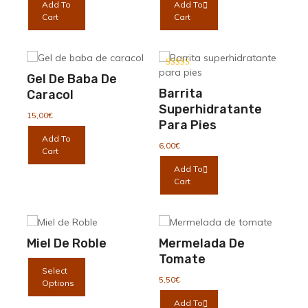
Add To
Add To
página
la
Cart
Cart
de
página
producto
de
producto
Valorado con
Gel De Baba De
5.00
de 5
Barrita
Caracol
Superhidratante
15,00
€
Para Pies
Add To
6,00
€
Cart
Add To
Cart
Miel De Roble
Mermelada De
Tomate
Select
5,50
€
Options
Add To