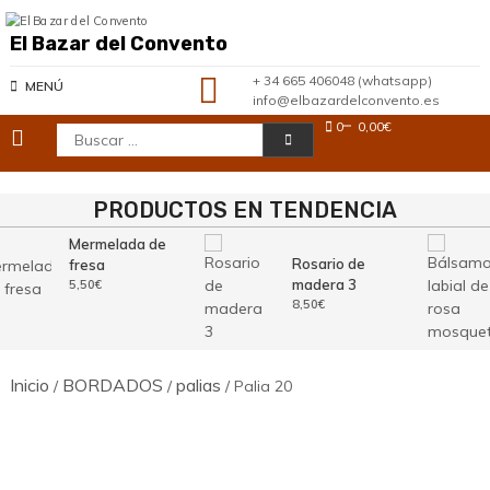
Saltar
al
El Bazar del Convento
contenido
+ 34 665 406048 (whatsapp)
MENÚ
info@elbazardelconvento.es
0
0,00€
Buscar:
PRODUCTOS EN TENDENCIA
Mermelada de
Rosario de
fresa
madera 3
5,50
€
8,50
€
Inicio
BORDADOS
palias
/
/
/ Palia 20