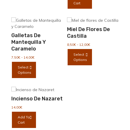
Cart
Miel De Flores De
Galletas De
Castilla
Mantequilla Y
Rango
8,50
€
-
12,00
€
Caramelo
de
Este
Select
precios:
Rango
producto
7,50
€
-
14,00
€
Options
desde
de
tiene
Este
8,50€
Select
precios:
múltiples
producto
hasta
Options
desde
variantes.
12,00€
tiene
7,50€
Las
múltiples
hasta
opciones
variantes.
14,00€
se
Las
Incienso De Nazaret
pueden
opciones
elegir
se
14,00
€
en
pueden
Add To
la
elegir
Cart
página
en