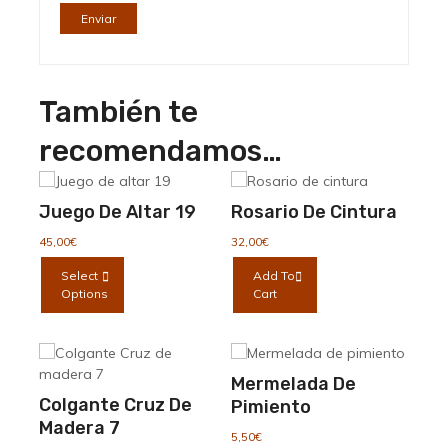
También te
recomendamos…
Juego De Altar 19
Rosario De Cintura
45,00
€
32,00
€
Este
Select
Add To
producto
Options
Cart
tiene
múltiples
variantes.
Las
Mermelada De
opciones
Colgante Cruz De
Pimiento
se
Madera 7
pueden
5,50
€