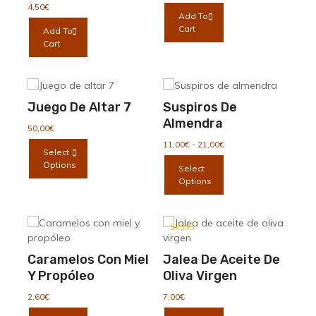
elegir
4,50
€
Add To
en
Cart
Add To
la
Cart
página
de
producto
Juego De Altar 7
Suspiros De
Almendra
50,00
€
Rango
Este
11,00
€
-
21,00
€
Select
de
producto
Este
Options
Select
precios:
tiene
producto
Options
desde
múltiples
tiene
11,00€
variantes.
múltiples
hasta
Las
variantes.
21,00€
opciones
Las
Valorado con
se
5.00
opciones
de 5
Caramelos Con Miel
Jalea De Aceite De
pueden
se
Y Propóleo
Oliva Virgen
elegir
pueden
en
elegir
2,60
€
7,00
€
la
en