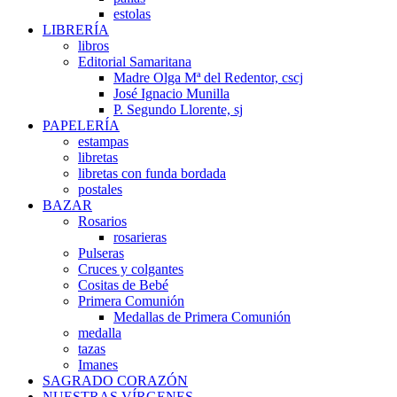
estolas
LIBRERÍA
libros
Editorial Samaritana
Madre Olga Mª del Redentor, cscj
José Ignacio Munilla
P. Segundo Llorente, sj
PAPELERÍA
estampas
libretas
libretas con funda bordada
postales
BAZAR
Rosarios
rosarieras
Pulseras
Cruces y colgantes
Cositas de Bebé
Primera Comunión
Medallas de Primera Comunión
medalla
tazas
Imanes
SAGRADO CORAZÓN
NUESTRAS VÍRGENES