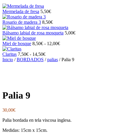
Mermelada de fresa
5,50
€
Rosario de madera 3
8,50
€
Bálsamo labial de rosa mosqueta
5,00
€
Rango
Miel de bosque
8,50
€
-
12,00
€
de
Rango
precios:
Claritas
7,50
€
-
14,50
€
de
desde
Inicio
/
BORDADOS
/
palias
/ Palia 9
precios:
8,50€
desde
hasta
7,50€
12,00€
hasta
14,50€
Palia 9
30,00
€
Palia bordada en tela viscosa inglesa.
Medidas: 15cm x 15cm.