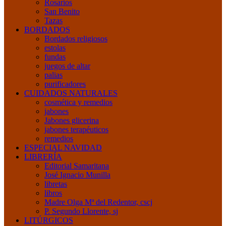
Rosarios
San Benito
Tazas
BORDADOS
Bordados religiosos
estolas
fundas
juegos de altar
palias
purificadores
CUIDADOS NATURALES
cosmética y remedios
jabones
Jabones glicerina
jabones terapéuticos
remedios
ESPECIAL NAVIDAD
LIBRERÍA
Editorial Samaritana
José Ignacio Munilla
libretas
libros
Madre Olga Mª del Redentor, cscj
P. Segundo Llorente, sj
LITÚRGICOS