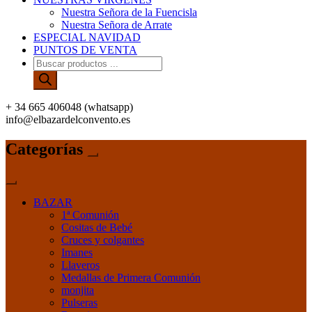
Nuestra Señora de la Fuencisla
Nuestra Señora de Arrate
ESPECIAL NAVIDAD
PUNTOS DE VENTA
Búsqueda
de
productos
+ 34 665 406048 (whatsapp)
info@elbazardelconvento.es
Categorías
BAZAR
1ª Comunión
Cositas de Bebé
Cruces y colgantes
Imanes
Llaveros
Medallas de Primera Comunión
monjita
Pulseras