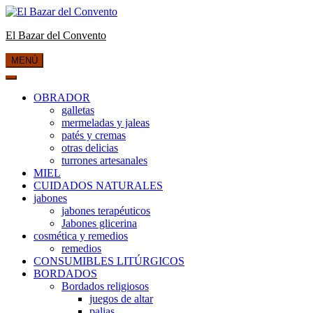
Saltar
al
El Bazar del Convento
contenido
MENÚ
OBRADOR
galletas
mermeladas y jaleas
patés y cremas
otras delicias
turrones artesanales
MIEL
CUIDADOS NATURALES
jabones
jabones terapéuticos
Jabones glicerina
cosmética y remedios
remedios
CONSUMIBLES LITÚRGICOS
BORDADOS
Bordados religiosos
juegos de altar
palias