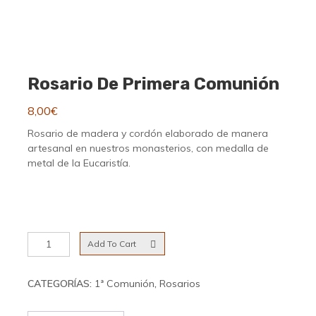
Rosario De Primera Comunión
8,00
€
Rosario de madera y cordón elaborado de manera
artesanal en nuestros monasterios, con medalla de
metal de la Eucaristía.
Rosario
Add To Cart
de
Primera
Comunión
CATEGORÍAS:
1ª Comunión
,
Rosarios
cantidad