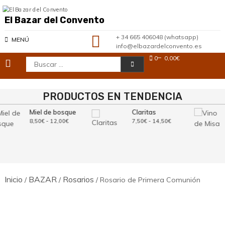
Saltar
al
El Bazar del Convento
contenido
+ 34 665 406048 (whatsapp)
MENÚ
info@elbazardelconvento.es
0
0,00€
Buscar:
PRODUCTOS EN TENDENCIA
Miel de bosque
Claritas
Rango
Rango
8,50
€
-
12,00
€
7,50
€
-
14,50
€
de
de
precios:
precios:
desde
desde
8,50€
7,50€
hasta
hasta
12,00€
14,50€
Inicio
BAZAR
Rosarios
/
/
/ Rosario de Primera Comunión