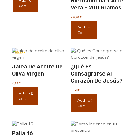
Hierbabuena Y Áloe
Add To
Cart
Vera – 200 Gramos
20,00
€
Add To
Cart
Valorado con
5.00
de 5
Jalea De Aceite De
¿Qué Es
Oliva Virgen
Consagrarse Al
Corazón De Jesús?
7,00
€
3,50
€
Add To
Cart
Add To
Cart
Palia 16