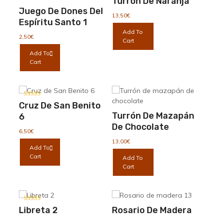
Turrón De Naranja
Juego De Dones Del
13,50
€
Espíritu Santo 1
Add To
2,50
€
Cart
Add To
Cart
Valorado con
Cruz De San Benito
5.00
de 5
Turrón De Mazapán
6
De Chocolate
6,50
€
13,00
€
Add To
Cart
Add To
Cart
Valorado con
Libreta 2
Rosario De Madera
5.00