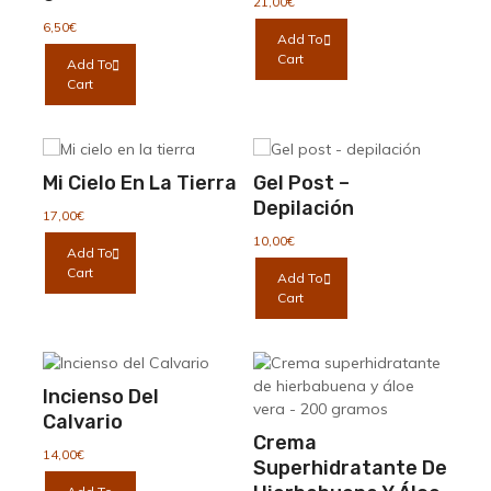
21,00
€
6,50
€
Add To
Cart
Add To
Cart
Mi Cielo En La Tierra
Gel Post –
Depilación
17,00
€
10,00
€
Add To
Cart
Add To
Cart
Incienso Del
Calvario
Crema
14,00
€
Superhidratante De