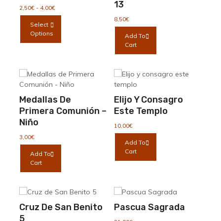
de 5
13
Rango
2,50
€
-
4,00
€
de
Este
8,50
€
Select
precios:
producto
Options
desde
Add To
tiene
2,50€
Cart
múltiples
hasta
variantes.
4,00€
Las
opciones
se
Medallas De
Elijo Y Consagro
pueden
Primera Comunión –
Este Templo
elegir
Niño
en
10,00
€
la
3,00
€
Add To
página
Cart
Add To
de
Cart
producto
Cruz De San Benito
Pascua Sagrada
5