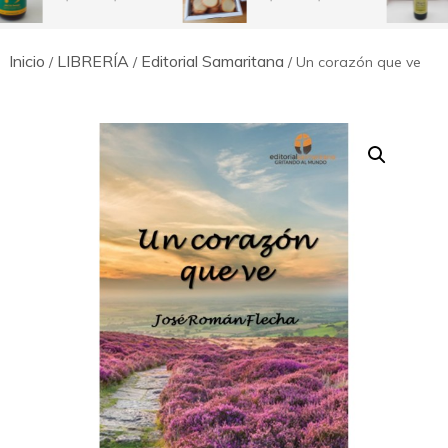
de
de
precios:
precios:
desde
desde
Inicio
LIBRERÍA
Editorial Samaritana
8,50€
7,50€
/
/
/ Un corazón que ve
hasta
hasta
12,00€
14,50€