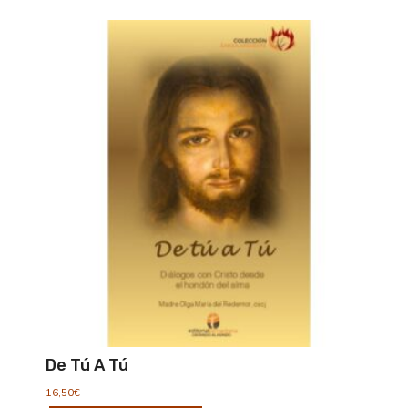
De Tú A Tú
16,50
€