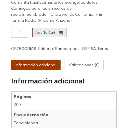
Comenta habitualmente los evangelios de los
domingos para las emisoras de
radio El Sembrador (Chatsworth, California) y En
familia Radio (Phoenix, Arizona).
Un
Add To Cart
corazón
que
ve
CATEGORÍAS:
Editorial Samaritana
,
LIBRERÍA
,
libros
cantidad
Información adicional
Valoraciones (0)
Información adicional
Páginas
200
Encuadernación
Tapa blanda