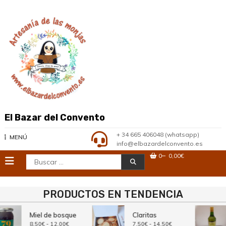
Saltar
al
contenido
El Bazar del Convento
+ 34 665 406048 (whatsapp)
MENÚ
info@elbazardelconvento.es
0
0,00€
Buscar:
PRODUCTOS EN TENDENCIA
Miel de bosque
Claritas
Rango
Rango
8,50
€
-
12,00
€
7,50
€
-
14,50
€