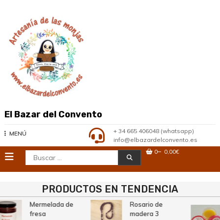
Saltar
al
contenido
El Bazar del Convento
+ 34 665 406048 (whatsapp)
MENÚ
info@elbazardelconvento.es
0
0,00€
Buscar:
PRODUCTOS EN TENDENCIA
Mermelada de
Rosario de
fresa
madera 3