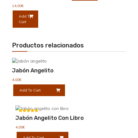
14,00
€
Add To
Cart
Productos relacionados
Jabón Angelito
4,00
€
Add To Cart
Valorado
Jabón Angelito Con Libro
con
5.00
4,00
€
de 5
Add To Cart