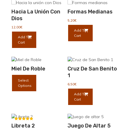
Hacia La Unión Con
Formas Medianas
Dios
5,20
€
12,00
€
Add To
Cart
Add To
Cart
Miel De Roble
Cruz De San Benito
1
Select
6,50
€
Options
Add To
Cart
Valorado
Libreta 2
Juego De Altar 5
con
5.00