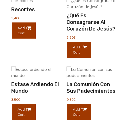
Recortes
¿Qué Es
1,40
€
Consagrarse Al
Add To
Corazón De Jesús?
Cart
3,50
€
Add To
Cart
Estase Ardiendo El
La Comunión Con
Mundo
Sus Padecimientos
3,50
€
9,50
€
Add To
Add To
Cart
Cart