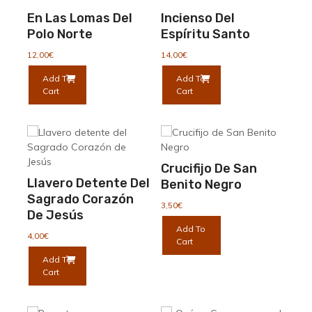
pueden
En Las Lomas Del
Incienso Del
elegir
Polo Norte
Espíritu Santo
en
la
12,00
€
14,00
€
página
Add To
Add To
de
Cart
Cart
producto
Crucifijo De San
Llavero Detente Del
Benito Negro
Sagrado Corazón
3,50
€
De Jesús
Add To
4,00
€
Cart
Add To
Cart