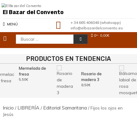
Saltar
al
El Bazar del Convento
contenido
+ 34 665 406048 (whatsapp)
MENÚ
info@elbazardelconvento.es
0
0,00€
Buscar:
PRODUCTOS EN TENDENCIA
Mermelada de
Rosario de
fresa
madera 3
5,50
€
8,50
€
Inicio
LIBRERÍA
Editorial Samaritana
/
/
/ Fijos los ojos en
Jesús