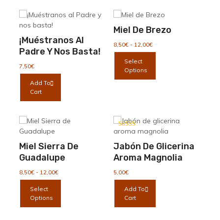
Miel De Brezo
¡Muéstranos Al
Rango
8,50
€
-
12,00
€
Padre Y Nos Basta!
de
Este
Select
precios:
producto
7,50
€
Options
desde
tiene
8,50€
Add To
múltiples
hasta
Cart
variantes.
12,00€
Las
opciones
se
Valorado con
pueden
5.00
de 5
Miel Sierra De
Jabón De Glicerina
elegir
Guadalupe
Aroma Magnolia
en
la
Rango
8,50
€
-
12,00
€
5,00
€
página
de
Este
Select
Add To
precios:
de
producto
Options
Cart
desde
producto
tiene
8,50€
múltiples
hasta