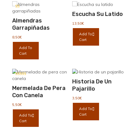
variantes.
12,00€
Las
Valorado
Escucha Su Latido
con
opciones
1.00
Almendras
se
de
13,50
€
Garrapiñadas
5
pueden
Add To
elegir
8,50
€
Cart
en
Add To
la
Cart
página
de
producto
Valorado con
Historia De Un
5.00
de 5
Mermelada De Pera
Pajarillo
Con Canela
3,50
€
5,50
€
Add To
Cart
Add To
Cart