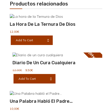
Productos relacionados
La Hora De La Ternura De Dios
12,00
€
Add To Cart
¡Oferta!
Diario De Un Cura Cualquiera
El
El
12,00
€
9,50
€
precio
precio
Add To Cart
original
actual
era:
es:
12,00€.
9,50€.
Una Palabra Habló El Padre…
10,00
€