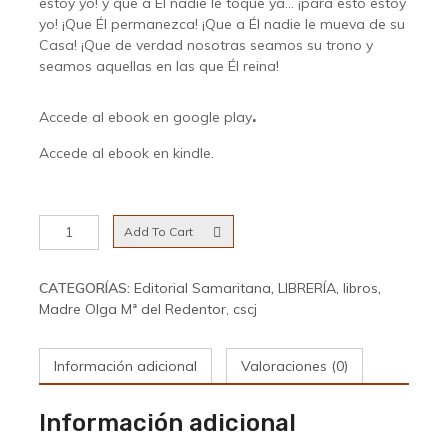
estoy yo! y que a Él nadie le toque ya… ¡para esto estoy
yo! ¡Que Él permanezca! ¡Que a Él nadie le mueva de su
Casa! ¡Que de verdad nosotras seamos su trono y
seamos aquellas en las que Él reina!
Accede al ebook en google play
.
Accede al ebook en kindle.
Fijos
Add To Cart
los
ojos
en
CATEGORÍAS:
Editorial Samaritana
,
LIBRERÍA
,
libros
,
Jesús
Madre Olga Mª del Redentor, cscj
cantidad
Información adicional
Valoraciones (0)
Información adicional