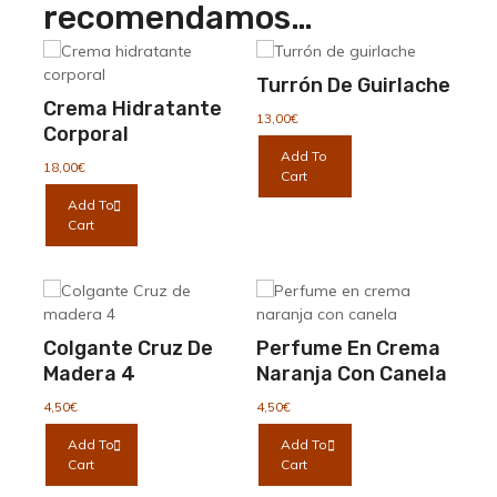
recomendamos…
Turrón De Guirlache
Crema Hidratante
13,00
€
Corporal
Add To
18,00
€
Cart
Add To
Cart
Colgante Cruz De
Perfume En Crema
Madera 4
Naranja Con Canela
4,50
€
4,50
€
Add To
Add To
Cart
Cart