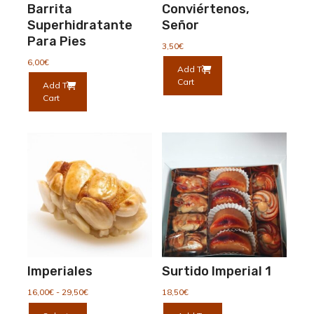
Barrita
Conviértenos,
de
producto
Superhidratante
Señor
Para Pies
3,50
€
6,00
€
Add To
Cart
Add To
Cart
Imperiales
Surtido Imperial 1
Rango
16,00
€
-
29,50
€
18,50
€
de
Este