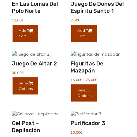
En Las Lomas Del
Juego De Dones Del
se
Polo Norte
Espíritu Santo 1
pueden
elegir
12,00
€
2,50
€
en
Add To
Add To
la
Cart
Cart
página
de
producto
Juego De Altar 2
Figuritas De
Mazapán
38,00
€
Rango
Este
15,00
€
-
25,00
€
Select
de
producto
Este
Options
Select
precios:
tiene
producto
Options
desde
múltiples
tiene
15,00€
variantes.
múltiples
hasta
Las
variantes.
25,00€
opciones
Las
Gel Post –
Purificador 3
se
opciones
Depilación
pueden
se
13,00
€