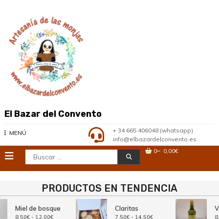
Saltar
al
contenido
El Bazar del Convento
+ 34 665 406048 (whatsapp)
MENÚ
info@elbazardelconvento.es
0
0,00€
Buscar:
PRODUCTOS EN TENDENCIA
Miel de bosque
Claritas
Vi
Rango
Rango
8,50
€
-
12,00
€
7,50
€
-
14,50
€
8,