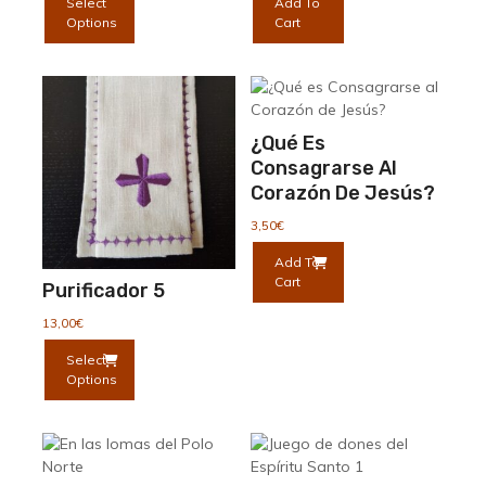
Select
Add To
precios:
producto
Options
Cart
desde
tiene
16,00€
múltiples
hasta
variantes.
29,50€
Las
opciones
¿Qué Es
se
Consagrarse Al
pueden
Corazón De Jesús?
elegir
en
3,50
€
la
Add To
página
Cart
Purificador 5
de
producto
13,00
€
Este
Select
producto
Options
tiene
múltiples
variantes.
Las
opciones