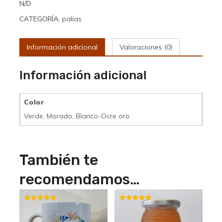
N/D
CATEGORÍA:
palias
Información adicional
Valoraciones (0)
Información adicional
Color
Verde, Morado, Blanco-Ocre oro
También te
recomendamos…
Valorado
Valorado
con
con
5.00
5.00