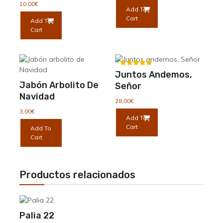
elegir
pueden
10,00
€
Add To
en
elegir
Cart
Add To
la
en
Cart
página
la
de
página
producto
de
producto
Valorado
Juntos Andemos,
con
Jabón Arbolito De
5.00
Señor
de 5
Navidad
28,00
€
3,00
€
Add To
Cart
Add To
Cart
Productos relacionados
Palia 22