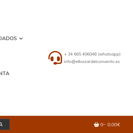
DADOS
+ 34 665 406048 (whatsapp)
info@elbazardelconvento.es
ENTA
0
0,00€