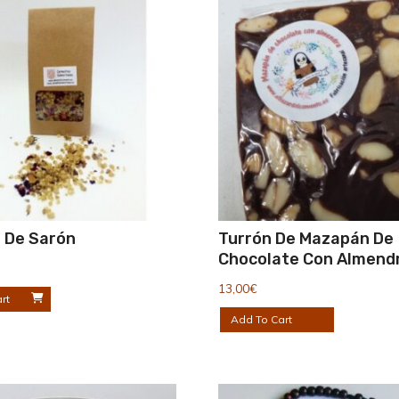
o De Sarón
Turrón De Mazapán De
Chocolate Con Almend
13,00
€
rt
Add To Cart