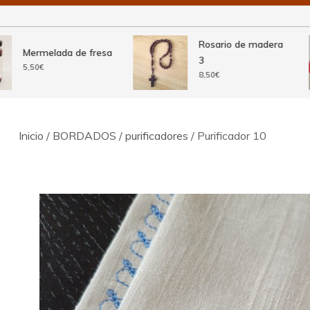
Rosario de madera
Mermelada de fresa
3
5,50
€
8,50
€
Inicio
/
BORDADOS
/
purificadores
/ Purificador 10