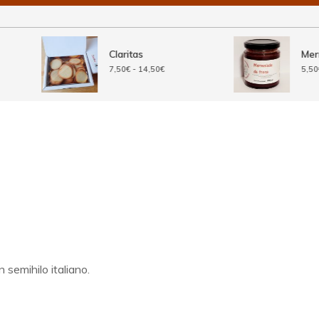
Claritas
Mermela
Rango
7,50
€
-
14,50
€
5,50
€
de
precios:
desde
7,50€
hasta
14,50€
 semihilo italiano.