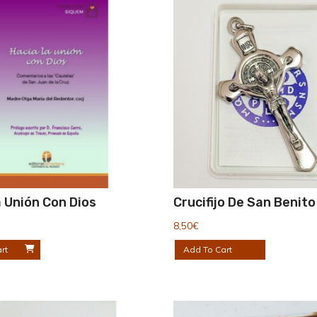
 Unión Con Dios
Crucifijo De San Benito
8,50
€
rt
Add To Cart