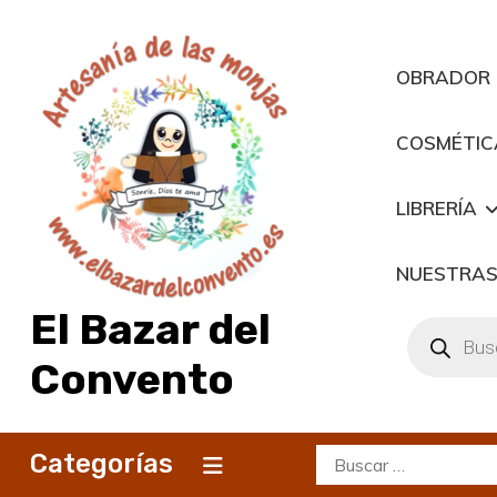
Saltar
al
contenido
OBRADOR
COSMÉTIC
LIBRERÍA
NUESTRAS
El Bazar del
Búsqueda
de
productos
Convento
Buscar:
Categorías