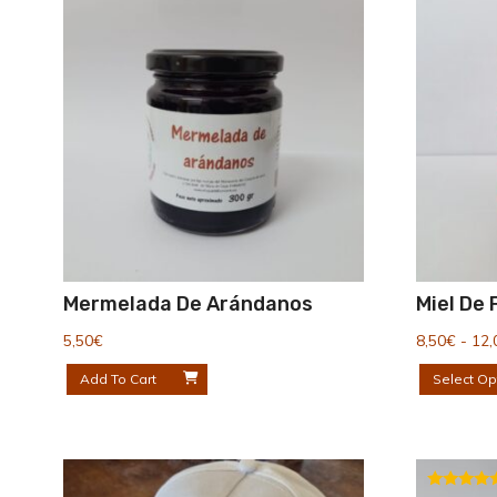
Mermelada De Arándanos
Miel De 
5,50
€
8,50
€
-
12,
Add To Cart
Select Op