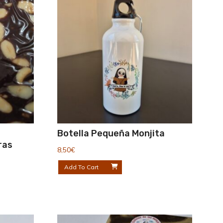
Botella Pequeña Monjita
ras
8,50
€
Add To Cart