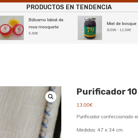
PRODUCTOS EN TENDENCIA
Bálsamo labial de
Miel de bosque
rosa mosqueta
Rango
8,50
€
-
12,00
€
5,00
€
de
precios:
desde
8,50€
hasta
12,00€
Purificador 10
13,00
€
Purificador confeccionado en
Medidas: 47 x 34 cm.