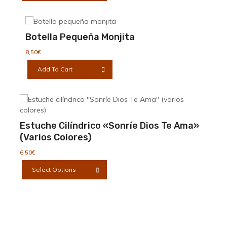
tiene
múltiples
variantes.
Botella Pequeña Monjita
Las
opciones
8,50
€
se
Add To Cart
pueden
elegir
en
la
página
Estuche Cilíndrico «Sonríe Dios Te Ama»
de
producto
(varios Colores)
6,50
€
Este
Select Options
producto
tiene
múltiples
variantes.
Las