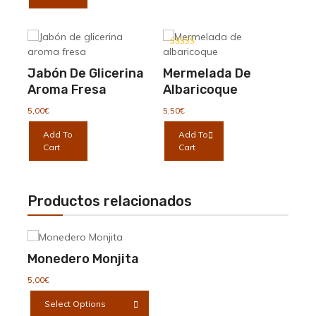
Valorado con
5.00
de 5
Jabón De Glicerina
Mermelada De
Aroma Fresa
Albaricoque
5,00
€
5,50
€
Add To
Add To
Cart
Cart
Productos relacionados
Monedero Monjita
5,00
€
Este
Select Options
producto