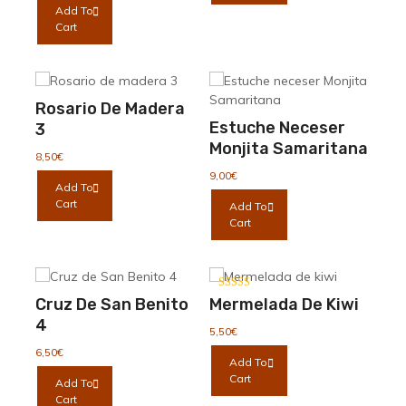
Add To
de
Cart
producto
Rosario De Madera
Estuche Neceser
3
Monjita Samaritana
8,50
€
9,00
€
Add To
Cart
Add To
Cart
Valorado con
Cruz De San Benito
Mermelada De Kiwi
5.00
de 5
4
5,50
€
6,50
€
Add To
Cart
Add To
Cart