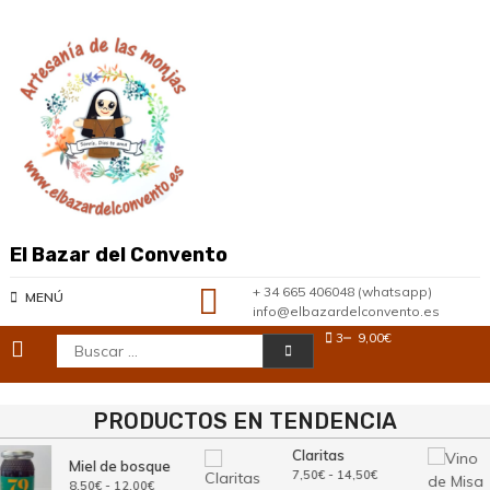
Saltar
al
contenido
El Bazar del Convento
+ 34 665 406048 (whatsapp)
MENÚ
info@elbazardelconvento.es
3
9,00€
Buscar:
PRODUCTOS EN TENDENCIA
Claritas
Miel de bosque
Rango
7,50
€
-
14,50
€
Rango
8,50
€
-
12,00
€