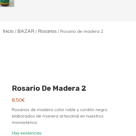
de
de
precios:
precios:
desde
desde
7,50€
8,50€
hasta
hasta
14,50€
12,00€
Inicio
BAZAR
Rosarios
/
/
/ Rosario de madera 2
Rosario De Madera 2
8,50
€
Rosarios de madera color roble y cordón negro
elaborados de manera artesanal en nuestros
monasterios.
Hay existencias