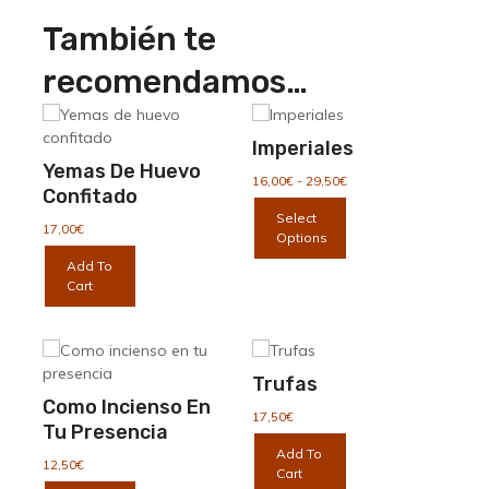
También te
recomendamos…
Imperiales
Yemas De Huevo
Rango
16,00
€
-
29,50
€
Confitado
de
Este
Select
precios:
producto
17,00
€
Options
desde
tiene
16,00€
Add To
múltiples
hasta
Cart
variantes.
29,50€
Las
opciones
se
Trufas
pueden
Como Incienso En
elegir
17,50
€
Tu Presencia
en
Add To
la
12,50
€
Cart
página