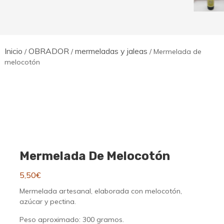
de
de
precios:
precios:
desde
desde
8,50€
7,50€
hasta
hasta
12,00€
14,50€
Inicio
OBRADOR
mermeladas y jaleas
/
/
/ Mermelada de
melocotón
Mermelada De Melocotón
5,50
€
Mermelada artesanal, elaborada con melocotón,
azúcar y pectina.
Peso aproximado: 300 gramos.