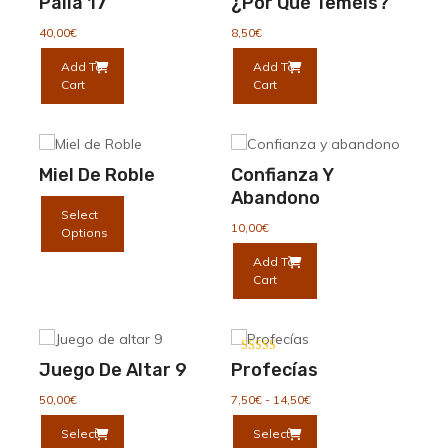
Palia 17
¿Por Qué Teméis?
40,00
€
8,50
€
Add To
Add To
Cart
Cart
Miel De Roble
Confianza Y
Abandono
Select
10,00
€
Options
Add To
Cart
Valorado con
Juego De Altar 9
Profecías
5.00
de 5
Rango
50,00
€
7,50
€
-
14,50
€
de
Este
Este
Select
Select
precios:
producto
producto