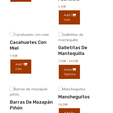
1,50
€
Add To
Cart
Cacahuetes Con
Galletitas De
Miel
Mantequilla
7,50
€
Rango
7,50
€
-
14,50
€
Add To
de
Este
Cart
Select
precios:
producto
Options
desde
tiene
7,50€
múltiples
hasta
variantes.
14,50€
Las
Mancheguitos
opciones
Barras De Mazapán
se
16,00
€
Piñón
pueden
Add To