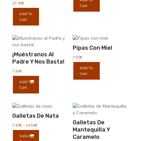
elegir
27,00
€
Cart
en
Add To
la
Cart
página
de
producto
Pipas Con Miel
¡Muéstranos Al
7,50
€
Padre Y Nos Basta!
Add To
7,50
€
Cart
Add To
Cart
Galletas De Nata
Galletas De
Rango
7,50
€
-
14,50
€
Mantequilla Y
de
Este
Select
Caramelo
precios:
producto