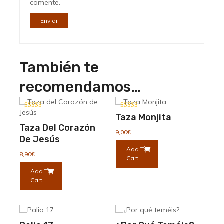
comente.
También te
recomendamos…
Valorado con
Valorado con
Taza Monjita
5.00
5.00
de 5
de 5
Taza Del Corazón
9,00
€
De Jesús
Add To
8,90
€
Cart
Add To
Cart