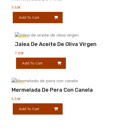
4.00
de 5
5,50
€
Add To Cart
Valorado con
Jalea De Aceite De Oliva Virgen
5.00
de 5
7,00
€
Add To Cart
Valorado con
Mermelada De Pera Con Canela
5.00
de 5
5,50
€
Add To Cart