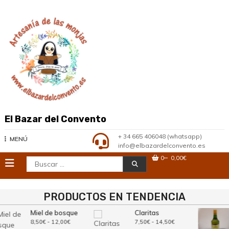
Saltar
al
contenido
El Bazar del Convento
+ 34 665 406048 (whatsapp)
MENÚ
info@elbazardelconvento.es
0
0,00€
Buscar:
PRODUCTOS EN TENDENCIA
Miel de bosque
Claritas
Rango
Rango
8,50
€
-
12,00
€
7,50
€
-
14,50
€