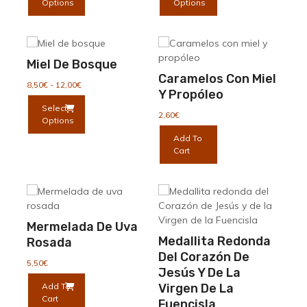
Options
Options
desde
tiene
tiene
7,50€
múltiples
múltiples
hasta
variantes.
variantes.
14,50€
Las
Las
Miel De Bosque
opciones
opciones
Caramelos Con Miel
se
se
Rango
8,50
€
-
12,00
€
Y Propóleo
de
pueden
pueden
Este
Select
precios:
elegir
elegir
producto
2,60
€
Options
desde
en
en
tiene
8,50€
Add To
la
la
múltiples
hasta
Cart
página
página
variantes.
12,00€
de
de
Las
producto
producto
opciones
se
pueden
Mermelada De Uva
elegir
Medallita Redonda
Rosada
en
Del Corazón De
la
5,50
€
Jesús Y De La
página
Add To
Virgen De La
de
Cart
producto
Fuencisla