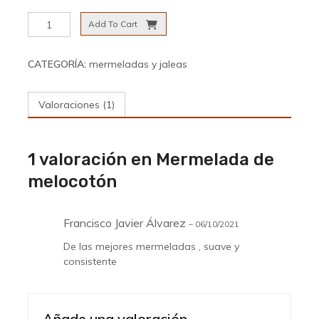
Mermelada
Add To Cart
de
melocotón
cantidad
CATEGORÍA:
mermeladas y jaleas
Valoraciones (1)
1 valoración en
Mermelada de
melocotón
Francisco Javier Álvarez
–
06/10/2021
De las mejores mermeladas , suave y
consistente
Añade una valoración