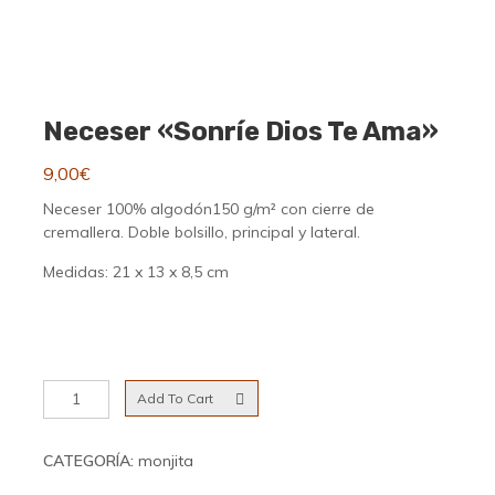
Neceser «Sonríe Dios Te Ama»
9,00
€
Neceser 100% algodón150 g/m² con cierre de
cremallera. Doble bolsillo, principal y lateral.
Medidas: 21 x 13 x 8,5 cm
Neceser
Add To Cart
"Sonríe
Dios
te
CATEGORÍA:
monjita
Ama"