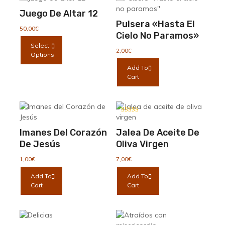
de
Las
Las
Juego De Altar 12
producto
opciones
opciones
Pulsera «Hasta El
se
se
50,00
€
Cielo No Paramos»
pueden
pueden
Este
Select
elegir
elegir
producto
2,00
€
Options
en
en
tiene
Add To
la
la
múltiples
Cart
página
página
variantes.
de
de
Las
producto
producto
opciones
se
Valorado con
pueden
5.00
de 5
Imanes Del Corazón
Jalea De Aceite De
elegir
De Jesús
Oliva Virgen
en
la
1,00
€
7,00
€
página
Add To
Add To
de
Cart
Cart
producto