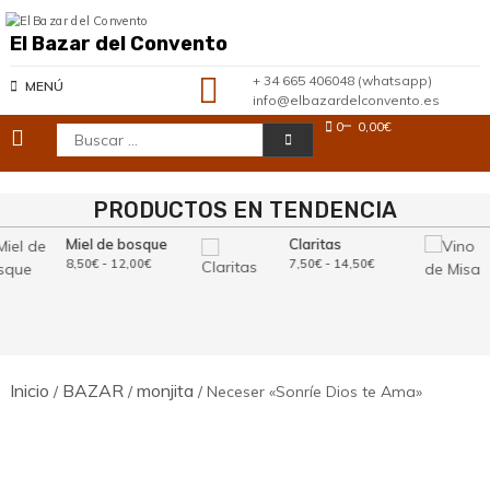
Saltar
al
El Bazar del Convento
contenido
+ 34 665 406048 (whatsapp)
MENÚ
info@elbazardelconvento.es
0
0,00€
Buscar:
PRODUCTOS EN TENDENCIA
Miel de bosque
Claritas
Rango
Rango
8,50
€
-
12,00
€
7,50
€
-
14,50
€
de
de
precios:
precios:
desde
desde
8,50€
7,50€
hasta
hasta
12,00€
14,50€
Inicio
BAZAR
monjita
/
/
/ Neceser «Sonríe Dios te Ama»