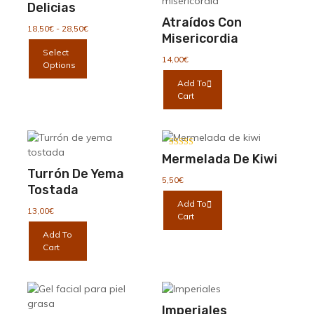
Delicias
Atraídos Con
Rango
18,50
€
-
28,50
€
Misericordia
de
Este
Select
precios:
producto
14,00
€
Options
desde
tiene
18,50€
Add To
múltiples
hasta
Cart
variantes.
28,50€
Las
opciones
se
Valorado con
Mermelada De Kiwi
pueden
5.00
de 5
Turrón De Yema
elegir
5,50
€
Tostada
en
Add To
la
13,00
€
Cart
página
Add To
de
Cart
producto
Imperiales