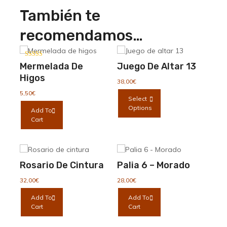
También te
recomendamos…
Valorado con
Mermelada De
Juego De Altar 13
5.00
de 5
Higos
38,00
€
Este
5,50
€
Select
producto
Options
Add To
tiene
Cart
múltiples
variantes.
Las
opciones
Rosario De Cintura
Palia 6 – Morado
se
pueden
32,00
€
28,00
€
elegir
Add To
Add To
en
Cart
Cart
la
página