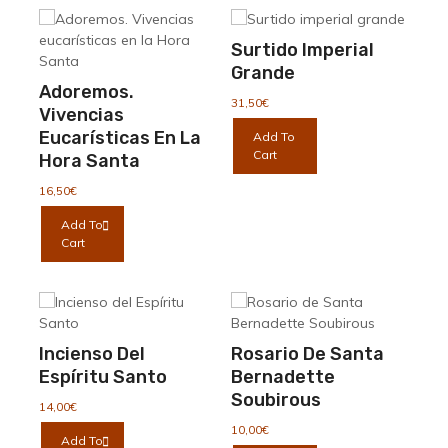
de
producto
Surtido Imperial
Grande
Adoremos.
31,50
€
Vivencias
Eucarísticas En La
Add To
Cart
Hora Santa
16,50
€
Add To
Cart
Incienso Del
Rosario De Santa
Espíritu Santo
Bernadette
Soubirous
14,00
€
10,00
€
Add To