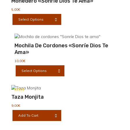
Monedero «Sonríe Dios Te Ama»
elegir
en
5,00
€
la
Este
Select Options
página
producto
de
tiene
producto
múltiples
variantes.
Mochila De Cordones «Sonríe Dios Te
Las
Ama»
opciones
se
10,00
€
pueden
Este
Select Options
elegir
producto
en
tiene
la
múltiples
página
variantes.
Valorado con
de
Taza Monjita
Las
5.00
producto
de 5
opciones
9,00
€
se
Add To Cart
pueden
elegir
en